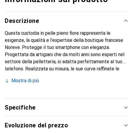
Descrizione
Questa custodia in pelle pieno fiore rappresenta le
esigenze, la qualità e l'expertise della boutique francese
Noreve. Protegge il tuo smartphone con eleganza.
Progettata da artigiani che da molti anni sono esperti nel
settore della pelletteria, si adatta perfettamente al tuo
telefono. Realizzata su misura, le sue curve raffinate le
conferiscono una vera seconda pelle. Diventa un
Mostra di più
accessorio elegante e imprescindibile per il tuo
smartphone. Riconosciuto a livello internazionale per i suoi
prodotti di alta qualità, il marchio Noreve è una scelta
sicura per una clientela esigente.
Specifiche
Evoluzione del prezzo