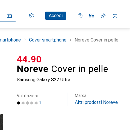
Impostazioni
Conto cliente
Liste di confronto
Liste dei desideri
Carrello
Accedi
smartphone
Cover smartphone
Noreve Cover in pelle
CHF
44.90
Noreve
Cover in pelle
Samsung Galaxy S22 Ultra
Marca
Valutazioni
Altri prodotti Noreve
1