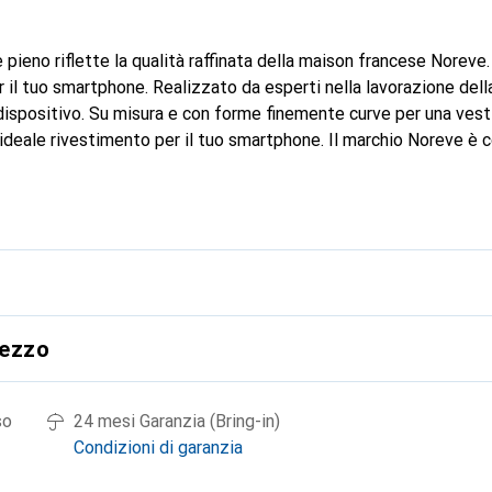
 pieno riflette la qualità raffinata della maison francese Noreve
il tuo smartphone. Realizzato da esperti nella lavorazione della
 dispositivo. Su misura e con forme finemente curve per una vesti
ideale rivestimento per il tuo smartphone. Il marchio Noreve è c
i prodotti di alta qualità ed è sempre una scelta eccellente per i
rezzo
so
24 mesi Garanzia (Bring-in)
Condizioni di garanzia