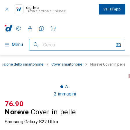
digitec
Vai all'app
Trova e ordina più veloce
Impostazioni
Conto cliente
Liste di confronto
Liste dei desideri
Carrello
Categoria Navigazione
Menu
Cerca
otezione dello smartphone
Cover smartphone
Noreve Cover in pelle
2 immagini
CHF
76.90
Noreve
Cover in pelle
Samsung Galaxy S22 Ultra