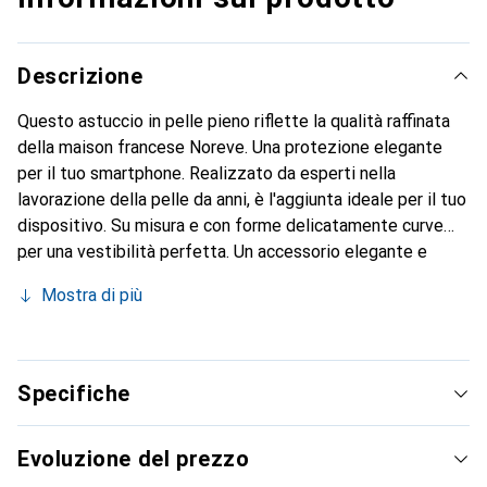
Descrizione
Questo astuccio in pelle pieno riflette la qualità raffinata
della maison francese Noreve. Una protezione elegante
per il tuo smartphone. Realizzato da esperti nella
lavorazione della pelle da anni, è l'aggiunta ideale per il tuo
dispositivo. Su misura e con forme delicatamente curve
per una vestibilità perfetta. Un accessorio elegante e
l'ideale rivestimento per il tuo smartphone. Il marchio
Mostra di più
Noreve è conosciuto a livello internazionale per i suoi
prodotti di alta qualità ed è sempre una scelta eccellente
per il cliente esigente.
Specifiche
Evoluzione del prezzo