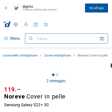
digitec
Vai all'app
Trova e ordina più veloce
Impostazioni
Conto cliente
Liste di confronto
Liste dei desideri
Carrello
Categoria Navigazione
Menu
Cerca
otezione dello smartphone
Cover smartphone
Noreve Cover in pelle
2 immagini
CHF
119.–
Noreve
Cover in pelle
Samsung Galaxy S22+ 5G