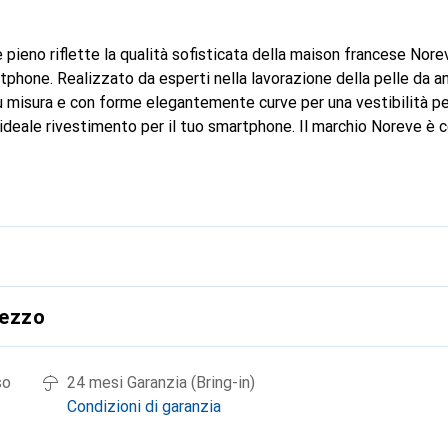
 pieno riflette la qualità sofisticata della maison francese Nor
tphone. Realizzato da esperti nella lavorazione della pelle da ann
Su misura e con forme elegantemente curve per una vestibilità pe
ideale rivestimento per il tuo smartphone. Il marchio Noreve è c
i prodotti di alta qualità ed è sempre una scelta eccellente per i
rezzo
so
24 mesi Garanzia (Bring-in)
Condizioni di garanzia