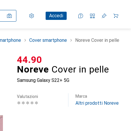
Impostazioni
Conto cliente
Liste di confronto
Liste dei desideri
Carrello
Accedi
smartphone
Cover smartphone
Noreve Cover in pelle
CHF
44.90
Noreve
Cover in pelle
Samsung Galaxy S22+ 5G
Marca
Valutazioni
Altri prodotti Noreve