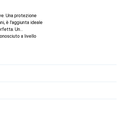
eve. Una protezione
i, è l'aggiunta ideale
rfetta. Un
onosciuto a livello
l cliente esigente.