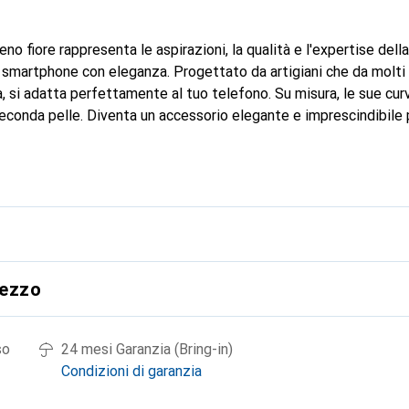
eno fiore rappresenta le aspirazioni, la qualità e l'expertise del
 smartphone con eleganza. Progettato da artigiani che da molti 
a, si adatta perfettamente al tuo telefono. Su misura, le sue curv
econda pelle. Diventa un accessorio elegante e imprescindibile p
 a livello internazionale per i suoi prodotti di alta qualità, il 
ientela esigente.
rezzo
so
24 mesi Garanzia (Bring-in)
Condizioni di garanzia