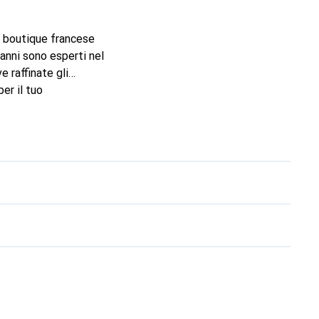
la boutique francese
anni sono esperti nel
e raffinate gli
er il tuo
marchio Noreve è una