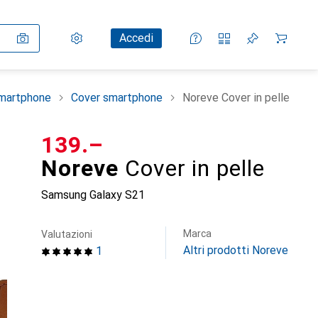
Impostazioni
Conto cliente
Liste di confronto
Liste dei desideri
Carrello
Accedi
smartphone
Cover smartphone
Noreve Cover in pelle
CHF
139.–
Noreve
Cover in pelle
Samsung Galaxy S21
Marca
Valutazioni
Altri prodotti Noreve
1