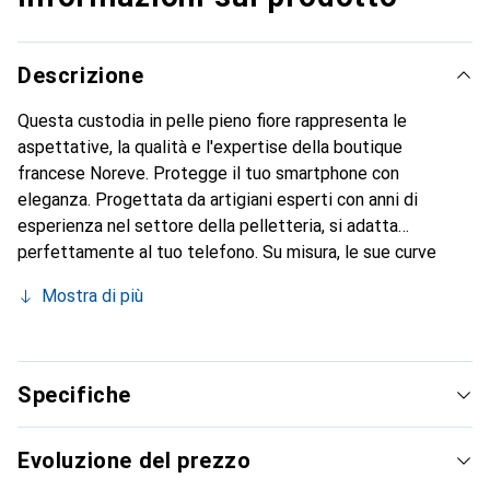
Descrizione
Questa custodia in pelle pieno fiore rappresenta le
aspettative, la qualità e l'expertise della boutique
francese Noreve. Protegge il tuo smartphone con
eleganza. Progettata da artigiani esperti con anni di
esperienza nel settore della pelletteria, si adatta
perfettamente al tuo telefono. Su misura, le sue curve
raffinate le conferiscono una vera seconda pelle. Diventa
Mostra di più
un accessorio elegante e indispensabile per il tuo
smartphone. Riconosciuto a livello internazionale per i suoi
prodotti di alta qualità, il marchio Noreve è una scelta
affidabile per una clientela esigente.
Specifiche
Evoluzione del prezzo