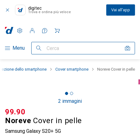
digitec
Vai all'app
Trova e ordina più veloce
Impostazioni
Conto cliente
Liste di confronto
Liste dei desideri
Carrello
Categoria Navigazione
Menu
Cerca
otezione dello smartphone
Cover smartphone
Noreve Cover in pelle
2 immagini
CHF
99.90
Noreve
Cover in pelle
Samsung Galaxy S20+ 5G