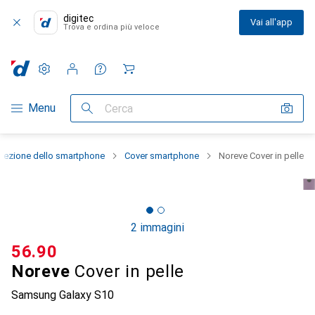
digitec
Vai all'app
Trova e ordina più veloce
Impostazioni
Conto cliente
Liste di confronto
Liste dei desideri
Carrello
Categoria Navigazione
Menu
Cerca
otezione dello smartphone
Cover smartphone
Noreve Cover in pelle
2 immagini
CHF
56.90
Noreve
Cover in pelle
Samsung Galaxy S10