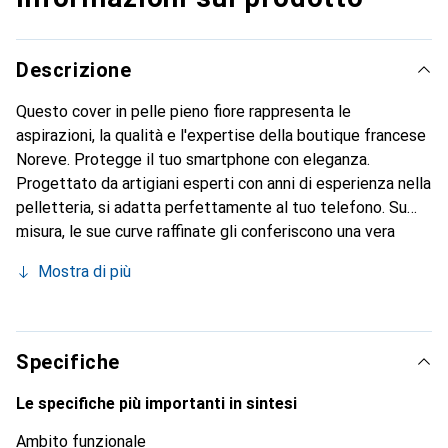
Descrizione
Questo cover in pelle pieno fiore rappresenta le
aspirazioni, la qualità e l'expertise della boutique francese
Noreve. Protegge il tuo smartphone con eleganza.
Progettato da artigiani esperti con anni di esperienza nella
pelletteria, si adatta perfettamente al tuo telefono. Su
misura, le sue curve raffinate gli conferiscono una vera
seconda pelle. Diventa un accessorio chic e indispensabile
Mostra di più
per il tuo smartphone. Riconosciuto a livello internazionale
per i suoi prodotti di alta qualità, il marchio Noreve è una
scelta affidabile per una clientela esigente.
Specifiche
Le specifiche più importanti in sintesi
Ambito funzionale