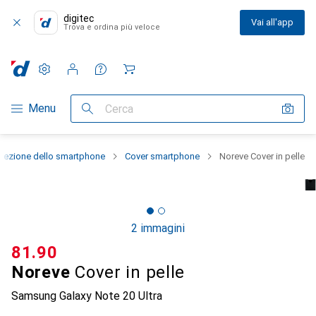
digitec
Vai all'app
Trova e ordina più veloce
Impostazioni
Conto cliente
Liste di confronto
Liste dei desideri
Carrello
Categoria Navigazione
Menu
Cerca
otezione dello smartphone
Cover smartphone
Noreve Cover in pelle
2 immagini
CHF
81.90
Noreve
Cover in pelle
Samsung Galaxy Note 20 Ultra