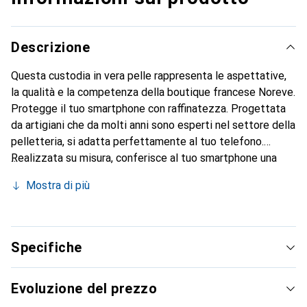
Descrizione
Questa custodia in vera pelle rappresenta le aspettative,
la qualità e la competenza della boutique francese Noreve.
Protegge il tuo smartphone con raffinatezza. Progettata
da artigiani che da molti anni sono esperti nel settore della
pelletteria, si adatta perfettamente al tuo telefono.
Realizzata su misura, conferisce al tuo smartphone una
vera e propria seconda pelle con le sue curve eleganti.
Mostra di più
Diventa un accessorio chic e indispensabile. Riconosciuto a
livello internazionale per i suoi prodotti di alta qualità, il
marchio Noreve è una scelta sicura per una clientela
esigente.
Specifiche
Evoluzione del prezzo