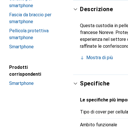
smartphone
Descrizione
Fascia da braccio per
smartphone
Questa custodia in pelle
Pellicola protettiva
francese Noreve. Proteg
smartphone
esperienza nel settore d
raffinate le conferiscon
Smartphone
smartphone. Riconosciuto
Mostra di più
scelta affidabile per un
Prodotti
corrispondenti
Specifiche
Smartphone
Le specifiche più impor
Tipo di cover per cellul
Ambito funzionale