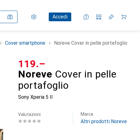
Impostazioni
Conto cliente
Liste di confronto
Liste dei desideri
Carrello
Accedi
Cover smartphone
Noreve Cover in pelle portafoglio
CHF
119.–
Noreve
Cover in pelle
portafoglio
Sony Xperia 5 II
Marca
Valutazioni
Altri prodotti Noreve