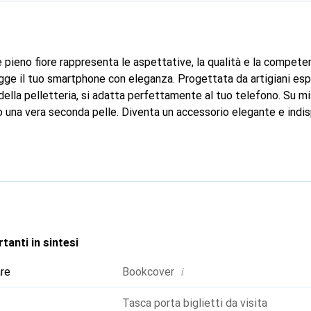
 pieno fiore rappresenta le aspettative, la qualità e la compete
ge il tuo smartphone con eleganza. Progettata da artigiani espe
ella pelletteria, si adatta perfettamente al tuo telefono. Su mi
o una vera seconda pelle. Diventa un accessorio elegante e indis
 a livello internazionale per i suoi prodotti di alta qualità, il 
a clientela esigente.
tanti in sintesi
i
are
Bookcover
Tasca porta biglietti da visita