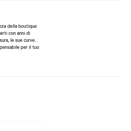
nza della boutique
rti con anni di
sura, le sue curve
pensabile per il tuo
marchio Noreve è una