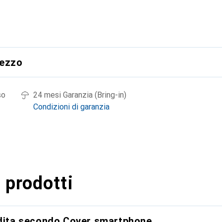
rezzo
so
24 mesi Garanzia (Bring-in)
Condizioni di garanzia
 prodotti
ndita secondo Cover smartphone