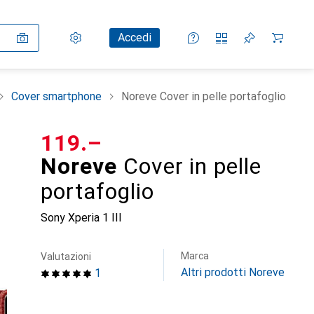
Impostazioni
Conto cliente
Liste di confronto
Liste dei desideri
Carrello
Accedi
Cover smartphone
Noreve Cover in pelle portafoglio
CHF
119.–
Noreve
Cover in pelle
portafoglio
Sony Xperia 1 III
Marca
Valutazioni
Altri prodotti Noreve
1