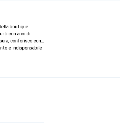
 della boutique
rti con anni di
sura, conferisce con
ante e indispensabile
lità, il marchio