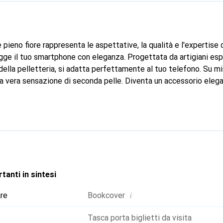
 pieno fiore rappresenta le aspettative, la qualità e l'expertise
ge il tuo smartphone con eleganza. Progettata da artigiani espe
ella pelletteria, si adatta perfettamente al tuo telefono. Su mi
una vera sensazione di seconda pelle. Diventa un accessorio eleg
conosciuto a livello internazionale per i suoi prodotti di alta qua
dabile per una clientela esigente.
tanti in sintesi
i
are
Bookcover
Tasca porta biglietti da visita