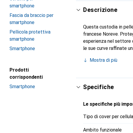
smartphone
Descrizione
Fascia da braccio per
smartphone
Questa custodia in pelle
Pellicola protettiva
francese Noreve. Proteg
smartphone
esperienza nel settore d
le sue curve raffinate 
Smartphone
per il tuo smartphone. Ri
Mostra di più
Noreve è una scelta affi
Prodotti
corrispondenti
Specifiche
Smartphone
Le specifiche più impor
Tipo di cover per cellul
Ambito funzionale