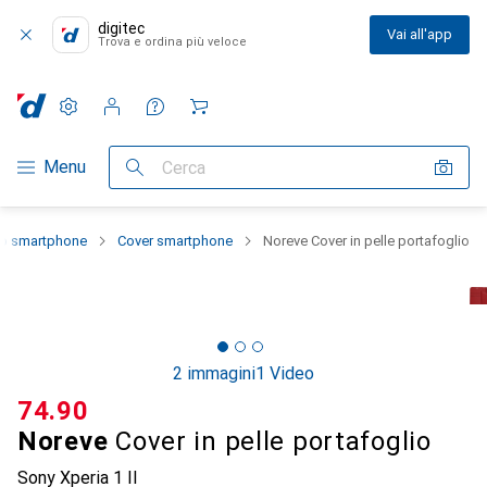
digitec
Vai all'app
Trova e ordina più veloce
Impostazioni
Conto cliente
Liste di confronto
Liste dei desideri
Carrello
Categoria Navigazione
Menu
Cerca
lo smartphone
Cover smartphone
Noreve Cover in pelle portafoglio
2 immagini
1 Video
CHF
74.90
Noreve
Cover in pelle portafoglio
Sony Xperia 1 II