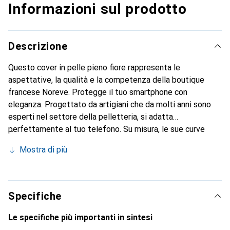
Informazioni sul prodotto
Descrizione
Questo cover in pelle pieno fiore rappresenta le
aspettative, la qualità e la competenza della boutique
francese Noreve. Protegge il tuo smartphone con
eleganza. Progettato da artigiani che da molti anni sono
esperti nel settore della pelletteria, si adatta
perfettamente al tuo telefono. Su misura, le sue curve
sottili gli conferiscono una vera seconda pelle. Diventa un
Mostra di più
accessorio elegante e indispensabile per il tuo
smartphone. Riconosciuto a livello internazionale per i suoi
prodotti di alta qualità, il marchio Noreve è una scelta
sicura per una clientela esigente.
Specifiche
Le specifiche più importanti in sintesi