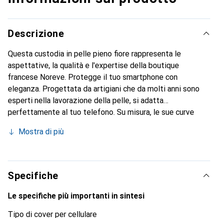
Descrizione
Questa custodia in pelle pieno fiore rappresenta le
aspettative, la qualità e l'expertise della boutique
francese Noreve. Protegge il tuo smartphone con
eleganza. Progettata da artigiani che da molti anni sono
esperti nella lavorazione della pelle, si adatta
perfettamente al tuo telefono. Su misura, le sue curve
raffinate le conferiscono una vera seconda pelle. Diventa
Mostra di più
un accessorio elegante e indispensabile per il tuo
smartphone. Riconosciuto a livello internazionale per i suoi
prodotti di alta qualità, il marchio Noreve è una scelta
sicura per una clientela esigente.
Specifiche
Le specifiche più importanti in sintesi
Tipo di cover per cellulare