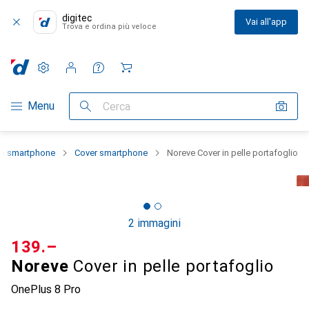
digitec
Vai all'app
Trova e ordina più veloce
Impostazioni
Conto cliente
Liste di confronto
Liste dei desideri
Carrello
Categoria Navigazione
Menu
Cerca
lo smartphone
Cover smartphone
Noreve Cover in pelle portafoglio
2 immagini
CHF
139.–
Noreve
Cover in pelle portafoglio
OnePlus 8 Pro