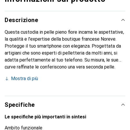
Descrizione
Questa custodia in pelle pieno fiore incarna le aspettative,
la qualità e l'expertise della boutique francese Noreve.
Protegge il tuo smartphone con eleganza. Progettata da
artigiani che sono esperti di pelletteria da molti anni, si
adatta perfettamente al tuo telefono. Su misura, le sue
curve raffinate le conferiscono una vera seconda pelle.
Diventa un accessorio elegante e indispensabile per il tuo
Mostra di più
smartphone. Riconosciuta a livello internazionale per i suoi
prodotti di alta qualità, il marchio Noreve è una scelta
sicura per una clientela esigente.
Specifiche
Le specifiche più importanti in sintesi
Ambito funzionale