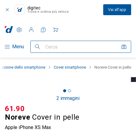
digitec
Vai all'app
Trova e ordina più veloce
Impostazioni
Conto cliente
Liste di confronto
Liste dei desideri
Carrello
Categoria Navigazione
Menu
Cerca
otezione dello smartphone
Cover smartphone
Noreve Cover in pelle
2 immagini
CHF
61.90
Noreve
Cover in pelle
Apple iPhone XS Max