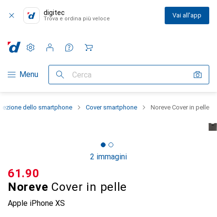
digitec
Vai all'app
Trova e ordina più veloce
Impostazioni
Conto cliente
Liste di confronto
Liste dei desideri
Carrello
Categoria Navigazione
Menu
Cerca
otezione dello smartphone
Cover smartphone
Noreve Cover in pelle
2 immagini
CHF
61.90
Noreve
Cover in pelle
Apple iPhone XS