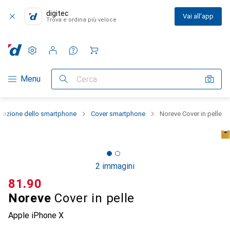
digitec
Vai all'app
Trova e ordina più veloce
Impostazioni
Conto cliente
Liste di confronto
Liste dei desideri
Carrello
Categoria Navigazione
Menu
Cerca
otezione dello smartphone
Cover smartphone
Noreve Cover in pelle
2 immagini
CHF
81.90
Noreve
Cover in pelle
Apple iPhone X