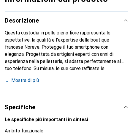
Descrizione
Questa custodia in pelle pieno fiore rappresenta le
aspettative, la qualità e l'expertise della boutique
francese Noreve. Protegge il tuo smartphone con
eleganza. Progettata da artigiani esperti con anni di
esperienza nella pelletteria, si adatta perfettamente al
tuo telefono. Su misura, le sue curve raffinate le
conferiscono una vera seconda pelle. Diventa un
Mostra di più
accessorio elegante e indispensabile per il tuo
smartphone. Riconosciuto a livello internazionale per i suoi
prodotti di alta qualità, il marchio Noreve è una scelta
affidabile per una clientela esigente.
Specifiche
Le specifiche più importanti in sintesi
Ambito funzionale