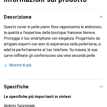
Descrizione
Questo cover in pelle pieno fiore rappresenta le ambizioni,
la qualità e l'expertise della boutique francese Noreve.
Protegge il tuo smartphone con eleganza. Progettato da
artigiani esperti con anni di esperienza nella pelletteria, si
adatta perfettamente al tuo telefono. Su misura, le sue
curve raffinate gli conferiscono una vera seconda pelle.
Diventa un accessorio elegante e indispensabile per il tuo
Mostra di più
smartphone. Riconosciuto a livello internazionale per i suoi
prodotti di alta qualità, il marchio Noreve è una scelta
affidabile per una clientela esigente.
Specifiche
Le specifiche più importanti in sintesi
Ambito funzionale