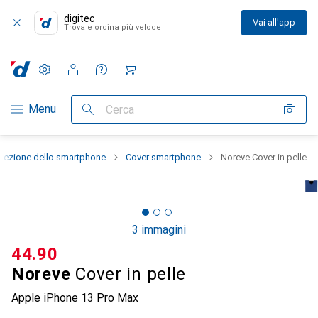
digitec
Vai all'app
Trova e ordina più veloce
Impostazioni
Conto cliente
Liste di confronto
Liste dei desideri
Carrello
Categoria Navigazione
Menu
Cerca
otezione dello smartphone
Cover smartphone
Noreve Cover in pelle
3 immagini
CHF
44.90
Noreve
Cover in pelle
Apple iPhone 13 Pro Max