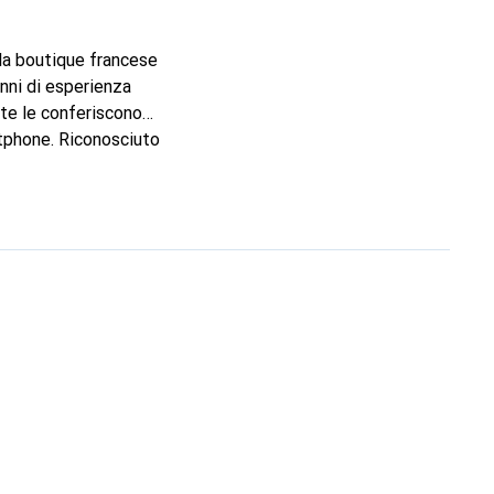
lla boutique francese
nni di esperienza
ate le conferiscono
rtphone. Riconosciuto
affidabile per una