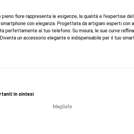
 pieno fiore rappresenta le esigenze, la qualità e l'expertise de
 smartphone con eleganza. Progettata da artigiani esperti con a
atta perfettamente al tuo telefono. Su misura, le sue curve raffin
 Diventa un accessorio elegante e indispensabile per il tuo sma
per i suoi prodotti di alta qualità, il marchio Noreve è una scelta 
tanti in sintesi
MagSafe