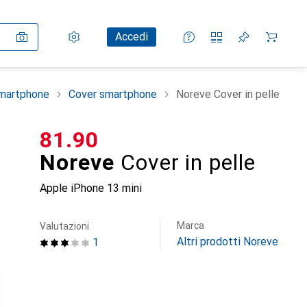
Impostazioni
Conto cliente
Liste di confronto
Liste dei desideri
Carrello
Accedi
smartphone
Cover smartphone
Noreve Cover in pelle
CHF
81.90
Noreve
Cover in pelle
Apple iPhone 13 mini
Marca
Valutazioni
Altri prodotti Noreve
1