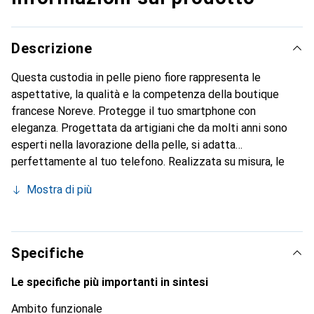
Descrizione
Questa custodia in pelle pieno fiore rappresenta le
aspettative, la qualità e la competenza della boutique
francese Noreve. Protegge il tuo smartphone con
eleganza. Progettata da artigiani che da molti anni sono
esperti nella lavorazione della pelle, si adatta
perfettamente al tuo telefono. Realizzata su misura, le
sue curve raffinate le conferiscono una vera seconda pelle.
Mostra di più
Diventa un accessorio chic e indispensabile per il tuo
smartphone. Riconosciuto a livello internazionale per i suoi
prodotti di alta qualità, il marchio Noreve è una scelta
sicura per una clientela esigente.
Specifiche
Le specifiche più importanti in sintesi
Ambito funzionale