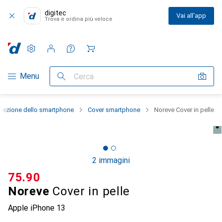
digitec
Vai all'app
Trova e ordina più veloce
Impostazioni
Conto cliente
Liste di confronto
Liste dei desideri
Carrello
Categoria Navigazione
Menu
Cerca
otezione dello smartphone
Cover smartphone
Noreve Cover in pelle
2 immagini
CHF
75.90
Noreve
Cover in pelle
Apple iPhone 13