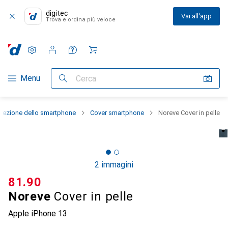
digitec
Vai all'app
Trova e ordina più veloce
Impostazioni
Conto cliente
Liste di confronto
Liste dei desideri
Carrello
Categoria Navigazione
Menu
Cerca
otezione dello smartphone
Cover smartphone
Noreve Cover in pelle
2 immagini
CHF
81.90
Noreve
Cover in pelle
Apple iPhone 13