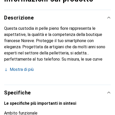
Descrizione
Questa custodia in pelle pieno fiore rappresenta le
aspettative, la qualità e la competenza della boutique
francese Noreve. Protegge il tuo smartphone con
eleganza. Progettata da artigiani che da molti anni sono
esperti nel settore della pelletteria, si adatta
perfettamente al tuo telefono. Su misura, le sue curve
raffinate le conferiscono una vera seconda pelle. Diventa
Mostra di più
un accessorio chic e imprescindibile per il tuo smartphone.
Riconosciuto a livello internazionale per i suoi prodotti di
alta qualità, il marchio Noreve è una scelta sicura per una
clientela esigente.
Specifiche
Le specifiche più importanti in sintesi
Ambito funzionale