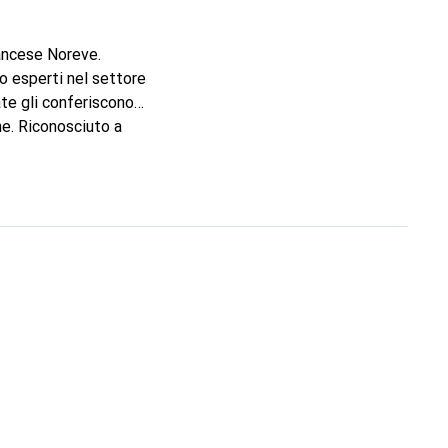
rancese Noreve.
o esperti nel settore
ate gli conferiscono
ne. Riconosciuto a
cura per una clientela