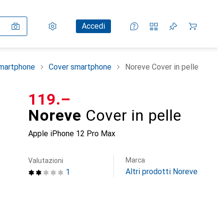
Impostazioni
Conto cliente
Liste di confronto
Liste dei desideri
Carrello
Accedi
smartphone
Cover smartphone
Noreve Cover in pelle
CHF
119.–
Noreve
Cover in pelle
Apple iPhone 12 Pro Max
Marca
Valutazioni
Altri prodotti Noreve
1