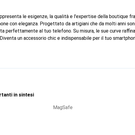
ppresenta le esigenze, la qualità e l'expertise della boutique f
one con eleganza. Progettato da artigiani che da molti anni son
atta perfettamente al tuo telefono. Su misura, le sue curve raffin
 Diventa un accessorio chic e indispensabile per il tuo smartpho
r i suoi prodotti di alta qualità, il marchio Noreve è una scelta si
tanti in sintesi
MagSafe