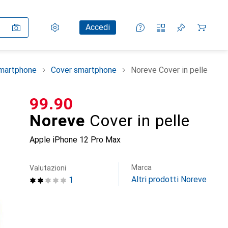
Impostazioni
Conto cliente
Liste di confronto
Liste dei desideri
Carrello
Accedi
smartphone
Cover smartphone
Noreve Cover in pelle
CHF
99.90
Noreve
Cover in pelle
Apple iPhone 12 Pro Max
Marca
Valutazioni
Altri prodotti Noreve
1