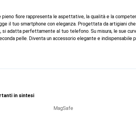
 pieno fiore rappresenta le aspettative, la qualità e la compete
ge il tuo smartphone con eleganza. Progettata da artigiani che
i, si adatta perfettamente al tuo telefono. Su misura, le sue curv
econda pelle. Diventa un accessorio elegante e indispensabile p
ternazionale per i suoi prodotti di alta qualità, il marchio Noreve
te.
tanti in sintesi
MagSafe