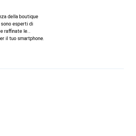
nza della boutique
 sono esperti di
e raffinate le
er il tuo smartphone.
 è una scelta sicura