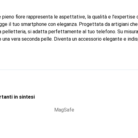
 pieno fiore rappresenta le aspettative, la qualità e l'expertise
ge il tuo smartphone con eleganza. Progettata da artigiani che
a pelletteria, si adatta perfettamente al tuo telefono. Su misura
o una vera seconda pelle. Diventa un accessorio elegante e indis
 a livello internazionale per i suoi prodotti di alta qualità, il 
ientela esigente.
tanti in sintesi
MagSafe