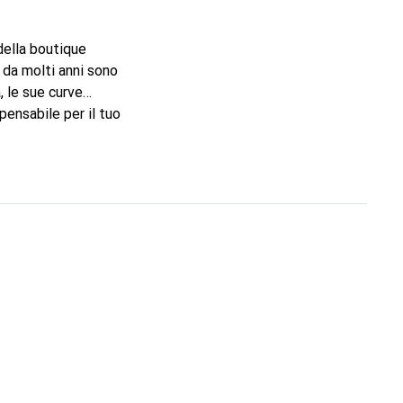
 della boutique
 da molti anni sono
, le sue curve
pensabile per il tuo
marchio Noreve è una