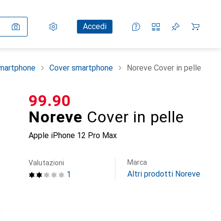
Impostazioni
Conto cliente
Liste di confronto
Liste dei desideri
Carrello
Accedi
smartphone
Cover smartphone
Noreve Cover in pelle
CHF
99.90
Noreve
Cover in pelle
Apple iPhone 12 Pro Max
Marca
Valutazioni
Altri prodotti Noreve
1