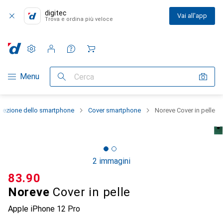
digitec
Vai all'app
Trova e ordina più veloce
Impostazioni
Conto cliente
Liste di confronto
Liste dei desideri
Carrello
Categoria Navigazione
Menu
Cerca
otezione dello smartphone
Cover smartphone
Noreve Cover in pelle
2 immagini
CHF
83.90
Noreve
Cover in pelle
Apple iPhone 12 Pro