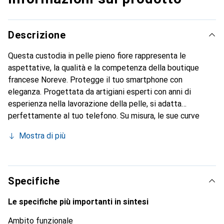
Descrizione
Questa custodia in pelle pieno fiore rappresenta le
aspettative, la qualità e la competenza della boutique
francese Noreve. Protegge il tuo smartphone con
eleganza. Progettata da artigiani esperti con anni di
esperienza nella lavorazione della pelle, si adatta
perfettamente al tuo telefono. Su misura, le sue curve
raffinate le conferiscono una vera seconda pelle. Diventa
Mostra di più
un accessorio chic e indispensabile per il tuo smartphone.
Il marchio Noreve è riconosciuto a livello internazionale per
i suoi prodotti di alta qualità ed è una scelta affidabile per
una clientela esigente.
Specifiche
Le specifiche più importanti in sintesi
Ambito funzionale