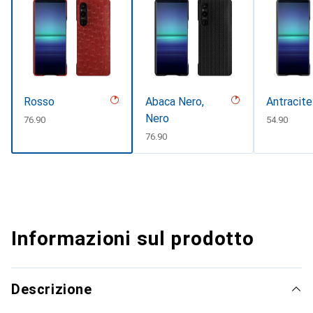
Rosso
Abaca Nero,
Antracite
Nero
CHF
76.90
CHF
54.90
CHF
76.90
Informazioni sul prodotto
Descrizione