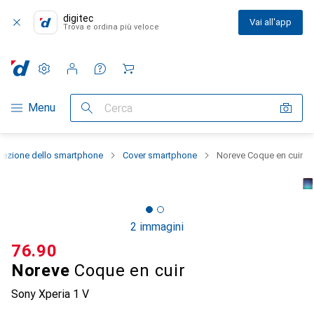
digitec
Vai all'app
Trova e ordina più veloce
Impostazioni
Conto cliente
Liste di confronto
Liste dei desideri
Carrello
Categoria Navigazione
Menu
Cerca
tezione dello smartphone
Cover smartphone
Noreve Coque en cuir
2 immagini
CHF
76.90
Noreve
Coque en cuir
Sony Xperia 1 V