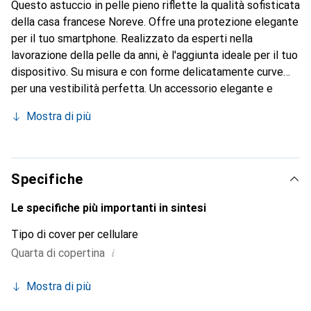
Questo astuccio in pelle pieno riflette la qualità sofisticata
della casa francese Noreve. Offre una protezione elegante
per il tuo smartphone. Realizzato da esperti nella
lavorazione della pelle da anni, è l'aggiunta ideale per il tuo
dispositivo. Su misura e con forme delicatamente curve
per una vestibilità perfetta. Un accessorio elegante e
l'ideale per il tuo smartphone. Il marchio Noreve è
Mostra di più
conosciuto a livello internazionale per i suoi prodotti di
alta qualità ed è sempre una buona scelta per il cliente
esigente.
Specifiche
Le specifiche più importanti in sintesi
Tipo di cover per cellulare
i
Quarta di copertina
Mostra di più