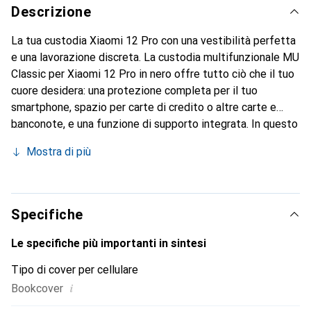
Descrizione
La tua custodia Xiaomi 12 Pro con una vestibilità perfetta
e una lavorazione discreta. La custodia multifunzionale MU
Classic per Xiaomi 12 Pro in nero offre tutto ciò che il tuo
cuore desidera: una protezione completa per il tuo
smartphone, spazio per carte di credito o altre carte e
banconote, e una funzione di supporto integrata. In questo
modo puoi posizionare il tuo Xiaomi 12 Pro in sicurezza e
Mostra di più
guardare comodamente video, ad esempio. Oltre a queste
funzionalità, questa cover a libro nera conferisce al tuo
smartphone un classico aspetto in pelle. Grazie alla
chiusura magnetica, questa custodia Xiaomi 12 Pro offre
Specifiche
protezione in ogni situazione. Tuttavia, tutte le funzioni
del tuo smartphone rimangono intatte e puoi anche
Le specifiche più importanti in sintesi
telefonare senza problemi con la custodia chiusa.
Tipo di cover per cellulare
i
Bookcover