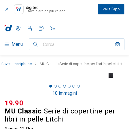
digitec
Vai all'app
Trova e ordina più veloce
Impostazioni
Conto cliente
Liste di confronto
Liste dei desideri
Carrello
Categoria Navigazione
Menu
Cerca
Cover smartphone
MU Classic Serie di copertine per libri in pelle Litchi
10 immagini
CHF
19.90
MU Classic
Serie di copertine per
libri in pelle Litchi
Xiaomi 12 Pro