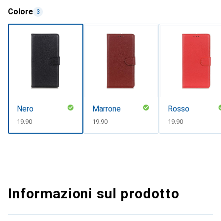
Colore
3
Nero
Marrone
Rosso
CHF
19.90
CHF
19.90
CHF
19.90
Informazioni sul prodotto