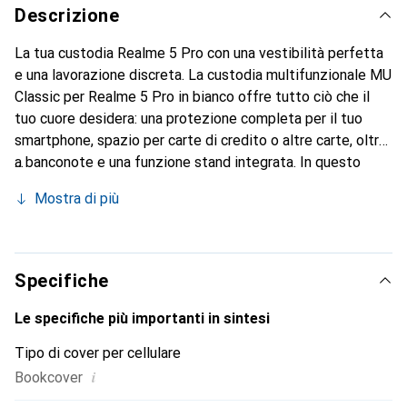
Descrizione
La tua custodia Realme 5 Pro con una vestibilità perfetta
e una lavorazione discreta. La custodia multifunzionale MU
Classic per Realme 5 Pro in bianco offre tutto ciò che il
tuo cuore desidera: una protezione completa per il tuo
smartphone, spazio per carte di credito o altre carte, oltre
a banconote e una funzione stand integrata. In questo
modo puoi posizionare il tuo Realme 5 Pro in sicurezza e
Mostra di più
guardare comodamente i video. Oltre a queste
funzionalità, questa cover a libro in bianco conferisce al
tuo smartphone un classico aspetto in pelle. Grazie alla
chiusura magnetica, questa custodia per Realme 5 Pro
Specifiche
offre protezione in ogni situazione. Tuttavia, tutte le
funzioni del tuo smartphone rimangono intatte e puoi
Le specifiche più importanti in sintesi
anche telefonare senza problemi con la custodia chiusa.
Tipo di cover per cellulare
i
Bookcover