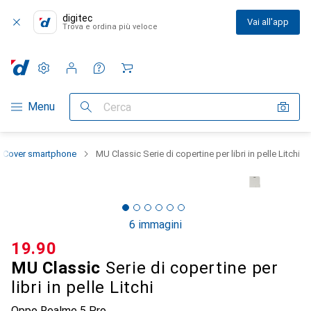
digitec
Vai all'app
Trova e ordina più veloce
Impostazioni
Conto cliente
Liste di confronto
Liste dei desideri
Carrello
Categoria Navigazione
Menu
Cerca
Cover smartphone
MU Classic Serie di copertine per libri in pelle Litchi
6 immagini
CHF
19.90
MU Classic
Serie di copertine per
libri in pelle Litchi
Oppo Realme 5 Pro