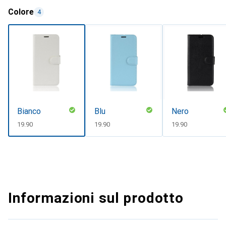
Colore
4
Bianco
Blu
Nero
CHF
19.90
CHF
19.90
CHF
19.90
Informazioni sul prodotto