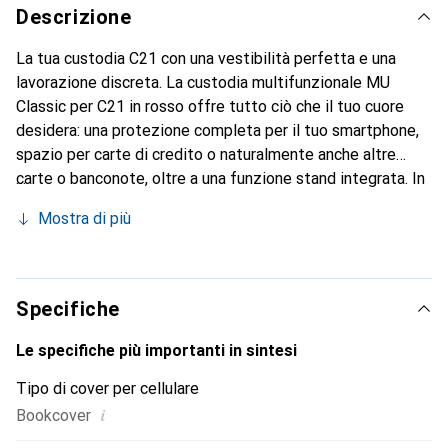
Descrizione
La tua custodia C21 con una vestibilità perfetta e una
lavorazione discreta. La custodia multifunzionale MU
Classic per C21 in rosso offre tutto ciò che il tuo cuore
desidera: una protezione completa per il tuo smartphone,
spazio per carte di credito o naturalmente anche altre
carte o banconote, oltre a una funzione stand integrata. In
questo modo puoi posizionare il tuo C21 in modo sicuro e,
Mostra di più
ad esempio, guardare comodamente video. Oltre a queste
funzionalità, questa cover a libro rossa conferisce al tuo
smartphone un classico aspetto in pelle. Grazie alla
chiusura magnetica, questa custodia C21 offre protezione
Specifiche
in ogni situazione. Tuttavia, tutte le funzioni del tuo
smartphone rimangono intatte e puoi anche telefonare
Le specifiche più importanti in sintesi
senza problemi con la custodia chiusa.
Tipo di cover per cellulare
i
Bookcover