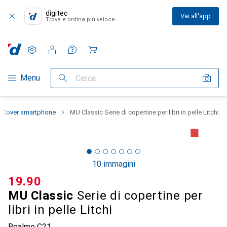
digitec
Vai all'app
Trova e ordina più veloce
Impostazioni
Conto cliente
Liste di confronto
Liste dei desideri
Carrello
Categoria Navigazione
Menu
Cerca
Cover smartphone
MU Classic Serie di copertine per libri in pelle Litchi
10 immagini
CHF
19.90
MU Classic
Serie di copertine per
libri in pelle Litchi
Realme C21