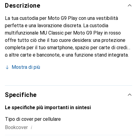
Descrizione
La tua custodia per Moto G9 Play con una vestibilità
perfetta e una lavorazione discreta. La custodia
multifunzionale MU Classic per Moto G9 Play in rosso
offre tutto ciò che il tuo cuore desidera: una protezione
completa per il tuo smartphone, spazio per carte di credito
o altre carte e banconote, e una funzione stand integrata.
In questo modo puoi posizionare il tuo Moto G9 Play in
Mostra di più
sicurezza e guardare comodamente i video. Oltre a queste
funzionalità, questa cover a libro in rosso conferisce al tuo
smartphone un classico look in pelle. Grazie alla chiusura
magnetica, questa custodia per Moto G9 Play offre
Specifiche
protezione in ogni situazione. Tuttavia, tutte le funzioni
del tuo smartphone rimangono intatte e puoi anche
Le specifiche più importanti in sintesi
telefonare senza problemi con la custodia chiusa.
Tipo di cover per cellulare
i
Bookcover