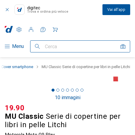
digitec
Vai all'app
Trova e ordina più veloce
Impostazioni
Conto cliente
Liste di confronto
Liste dei desideri
Carrello
Categoria Navigazione
Menu
Cerca
Cover smartphone
MU Classic Serie di copertine per libri in pelle Litchi
10 immagini
CHF
19.90
MU Classic
Serie di copertine per
libri in pelle Litchi
Motorola Moto G9 Play