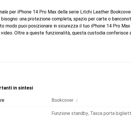
nale per iPhone 14 Pro Max della serie Litchi Leather Bookcover
a bisogno: una protezione completa, spazio per carte o bancono
sto modo puoi posizionare in sicurezza il tuo iPhone 14 Pro Max
deo. Oltre a queste funzionalità, questa custodia conferisce 
le. Grazie alla chiusura magnetica, la custodia per iPhone 14 Pr
i situazione. La fotocamera posteriore e la porta di ricarica so
utilizzabili con la custodia.
tanti in sintesi
i
are
Bookcover
Funzione standby
,
Tasca porta bigliett