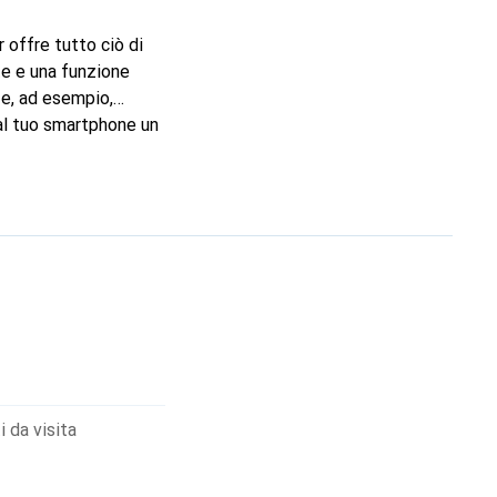
 offre tutto ciò di
te e una funzione
 e, ad esempio,
al tuo smartphone un
o Max offre protezione
no anch'esse
i da visita