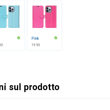
Pink
F
90
CHF
19.90
i sul prodotto