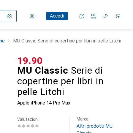
Impostazioni
Conto cliente
Liste di confronto
Liste dei desideri
Carrello
Accedi
ne
MU Classic Serie di copertine per libri in pelle Litchi
CHF
19.90
MU Classic
Serie di
copertine per libri in
pelle Litchi
Apple iPhone 14 Pro Max
Marca
Valutazioni
Altri prodotti MU