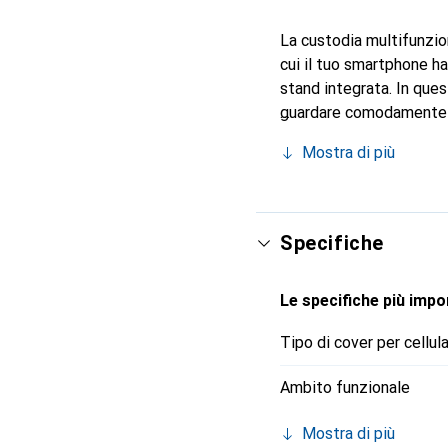
La custodia multifunzio
cui il tuo smartphone h
stand integrata. In que
guardare comodamente vi
classico aspetto in pel
Mostra di più
al tuo smartphone in ogn
facilmente accessibili e 
Specifiche
Le specifiche più impor
Tipo di cover per cellul
Ambito funzionale
Mostra di più