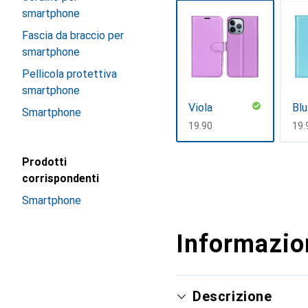
smartphone
Fascia da braccio per
smartphone
Pellicola protettiva
smartphone
Viola
Blu
Smartphone
CHF
19.90
CH
19.
Mostra di più
Prodotti
corrispondenti
Smartphone
Informazion
Descrizione