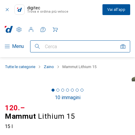
digitec
Vai all'app
Trova e ordina più veloce
Impostazioni
Conto cliente
Liste di confronto
Liste dei desideri
Carrello
Categoria Navigazione
Menu
Cerca
Tutte le categorie
Zaino
Mammut Lithium 15
10 immagini
CHF
120.–
Mammut
Lithium 15
15 l