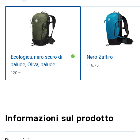
Ecologica, nero scuro di
Nero Zaffiro
palude, Oliva, palude
CHF
118.75
scura/nero
CHF
120.–
Informazioni sul prodotto