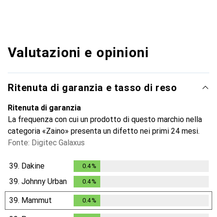
Valutazioni e opinioni
Ritenuta di garanzia e tasso di reso
Ritenuta di garanzia
La frequenza con cui un prodotto di questo marchio nella
categoria «Zaino» presenta un difetto nei primi 24 mesi.
Fonte: Digitec Galaxus
39.
Dakine
0.4
%
0.4
%
39.
Johnny Urban
0.4
%
0.4
%
39.
Mammut
0.4
%
0.4
%