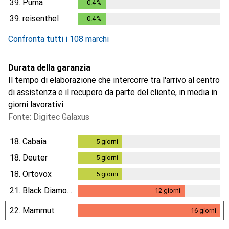
39.
Puma
0.4
%
0.4
%
39.
reisenthel
0.4
%
0.4
%
Confronta tutti i 108 marchi
Durata della garanzia
Il tempo di elaborazione che intercorre tra l'arrivo al centro
di assistenza e il recupero da parte del cliente, in media in
giorni lavorativi.
Fonte: Digitec Galaxus
18.
Cabaia
5
giorni
5
giorni
18.
Deuter
5
giorni
5
giorni
18.
Ortovox
5
giorni
5
giorni
21.
Black Diamond
12
giorni
12
giorni
22.
Mammut
16
giorni
16
giorni