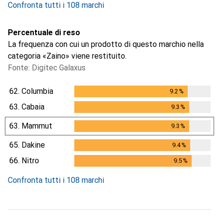
Confronta tutti i 108 marchi
Percentuale di reso
La frequenza con cui un prodotto di questo marchio nella
categoria «Zaino» viene restituito.
Fonte: Digitec Galaxus
62.
Columbia
9.2
%
9.2
%
63.
Cabaia
9.3
%
9.3
%
63.
Mammut
9.3
%
9.3
%
65.
Dakine
9.4
%
9.4
%
66.
Nitro
9.5
%
9.5
%
Confronta tutti i 108 marchi