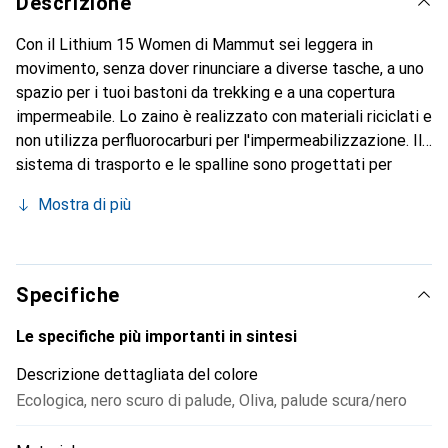
Descrizione
Con il Lithium 15 Women di Mammut sei leggera in
movimento, senza dover rinunciare a diverse tasche, a uno
spazio per i tuoi bastoni da trekking e a una copertura
impermeabile. Lo zaino è realizzato con materiali riciclati e
non utilizza perfluorocarburi per l'impermeabilizzazione. Il
sistema di trasporto e le spalline sono progettati per
l'anatomia femminile. Inoltre, puoi godere di leggeri e
Mostra di più
traspiranti cuscinetti sulle spalle e di canali d'aria sulla
schiena. La cintura imbottita ha una tasca estraibile per il
tuo smartphone ed è anche removibile, così come la
copertura impermeabile integrata, se desideri risparmiare
Specifiche
peso. Con il Lithium 15 Women sei sempre leggera e
veloce in movimento.
Le specifiche più importanti in sintesi
Descrizione dettagliata del colore
Ecologica
,
nero scuro di palude
,
Oliva
,
palude scura/nero