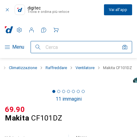
digitec
Vai all'app
Trova e ordina più veloce
Impostazioni
Conto cliente
Liste di confronto
Liste dei desideri
Carrello
Categoria Navigazione
Menu
Cerca
a
Climatizzazione
Raffreddare
Ventilatore
Makita CF101DZ
11 immagini
CHF
69.90
Makita
CF101DZ