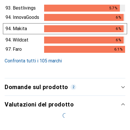
93.
Bestlivings
5.7
%
5.7
%
94.
InnovaGoods
6
%
6
%
94.
Makita
6
%
6
%
94.
Wildcat
6
%
6
%
97.
Faro
6.1
%
6.1
%
Confronta tutti i 105 marchi
Domande sul prodotto
2
Valutazioni del prodotto