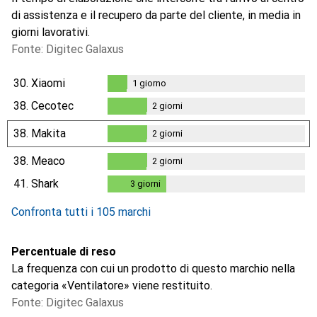
di assistenza e il recupero da parte del cliente, in media in
giorni lavorativi.
Fonte: Digitec Galaxus
30.
Xiaomi
1
giorno
1
giorno
38.
Cecotec
2
giorni
2
giorni
38.
Makita
2
giorni
2
giorni
38.
Meaco
2
giorni
2
giorni
41.
Shark
3
giorni
3
giorni
Confronta tutti i 105 marchi
Percentuale di reso
La frequenza con cui un prodotto di questo marchio nella
categoria «Ventilatore» viene restituito.
Fonte: Digitec Galaxus