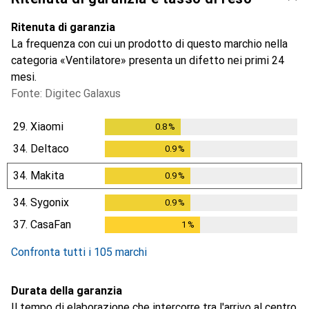
Ritenuta di garanzia
La frequenza con cui un prodotto di questo marchio nella
categoria «Ventilatore» presenta un difetto nei primi 24
mesi.
Fonte: Digitec Galaxus
29.
Xiaomi
0.8
%
0.8
%
34.
Deltaco
0.9
%
0.9
%
34.
Makita
0.9
%
0.9
%
34.
Sygonix
0.9
%
0.9
%
37.
CasaFan
1
%
1
%
Confronta tutti i 105 marchi
Durata della garanzia
Il tempo di elaborazione che intercorre tra l'arrivo al centro