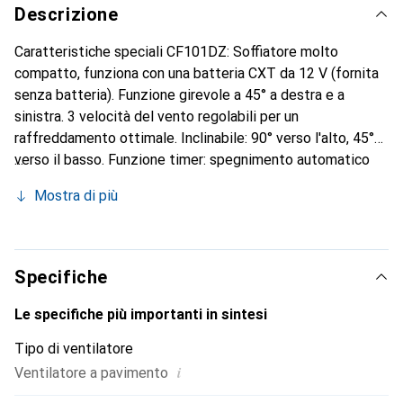
Descrizione
Caratteristiche speciali CF101DZ: Soffiatore molto
compatto, funziona con una batteria CXT da 12 V (fornita
senza batteria). Funzione girevole a 45° a destra e a
sinistra. 3 velocità del vento regolabili per un
raffreddamento ottimale. Inclinabile: 90° verso l'alto, 45°
verso il basso. Funzione timer: spegnimento automatico
dopo 1, 2 o 4 ore. Facile da trasportare e da appendere
Mostra di più
grazie alla staffa sul retro. Può essere montato anche su
un treppiede grazie all'attacco da 5/8 sul lato inferiore.
Può essere utilizzato anche con la rete elettrica grazie
all'adattatore opzionale (TE00000211).
Specifiche
Le specifiche più importanti in sintesi
Tipo di ventilatore
i
Ventilatore a pavimento