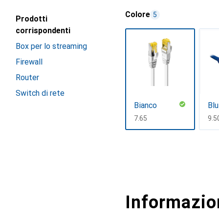
Colore
5
Prodotti
corrispondenti
Box per lo streaming
Firewall
Router
Switch di rete
Bianco
Blu
CHF
7.65
CH
9.5
Mostra di più
Informazion