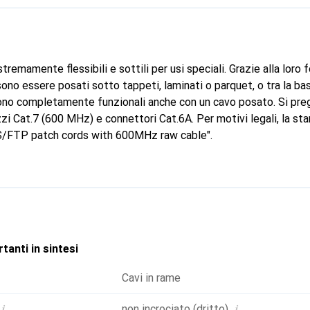
stremamente flessibili e sottili per usi speciali. Grazie alla lo
sono essere posati sotto tappeti, laminati o parquet, o tra la ba
ono completamente funzionali anche con un cavo posato. Si preg
zzi Cat.7 (600 MHz) e connettori Cat.6A. Per motivi legali, la s
A S/FTP patch cords with 600MHz raw cable".
tanti in sintesi
Cavi in rame
i
i
non incrociato (dritto)