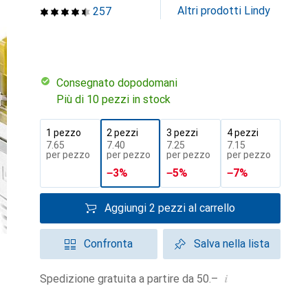
Altri prodotti Lindy
257
Consegnato dopodomani
Più di 10 pezzi in stock
1 pezzo
2 pezzi
3 pezzi
4 pezzi
CHF
7.65
CHF
7.40
CHF
7.25
CHF
7.15
per pezzo
per pezzo
per pezzo
per pezzo
−
3
%
−
5
%
−
7
%
Aggiungi 2 pezzi al carrello
Confronta
Salva nella lista
i
Spedizione gratuita a partire da 50.–