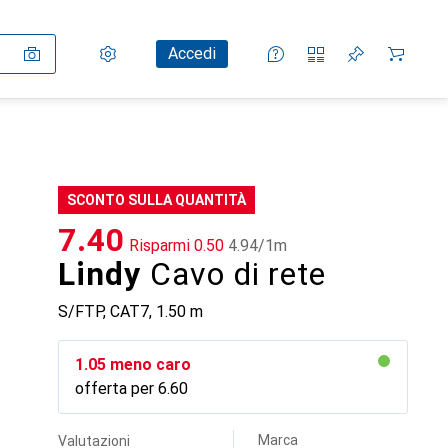
Impostazioni
Conto cliente
Liste di confronto
Liste dei desideri
Carrello
Accedi
SCONTO SULLA QUANTITÀ
CHF
7.40
Risparmi
CHF
0.50
CHF
4.94
/
1m
Lindy
Cavo di rete
S/FTP, CAT7, 1.50 m
CHF
1.05
meno caro
offerta per
CHF
6.60
Marca
Valutazioni