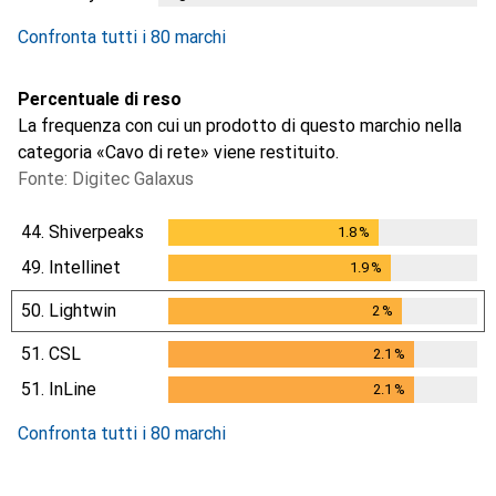
Confronta tutti i 80 marchi
Percentuale di reso
La frequenza con cui un prodotto di questo marchio nella
categoria «Cavo di rete» viene restituito.
Fonte: Digitec Galaxus
44.
Shiverpeaks
1.8
%
1.8
%
49.
Intellinet
1.9
%
1.9
%
50.
Lightwin
2
%
2
%
51.
CSL
2.1
%
2.1
%
51.
InLine
2.1
%
2.1
%
Confronta tutti i 80 marchi