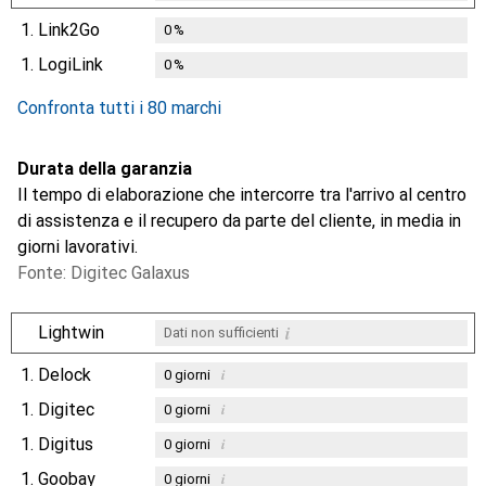
1.
Link2Go
0
%
1.
LogiLink
0
%
Confronta tutti i 80 marchi
Durata della garanzia
Il tempo di elaborazione che intercorre tra l'arrivo al centro
di assistenza e il recupero da parte del cliente, in media in
giorni lavorativi.
Fonte: Digitec Galaxus
i
Lightwin
Dati non sufficienti
1.
Delock
i
0
giorni
1.
Digitec
i
0
giorni
1.
Digitus
i
0
giorni
1.
Goobay
i
0
giorni