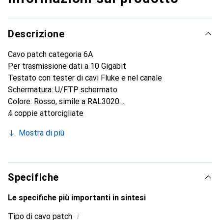
Descrizione
Cavo patch categoria 6A
Per trasmissione dati a 10 Gigabit
Testato con tester di cavi Fluke e nel canale
Schermatura: U/FTP schermato
Colore: Rosso, simile a RAL3020
4 coppie attorcigliate
Spessore del cavo: AWG32 100% rame
Mostra di più
Materiale di rivestimento: PVC
9 lunghezze diverse
Design innovativo della terminazione
Specifiche
Le specifiche più importanti in sintesi
i
Tipo di cavo patch