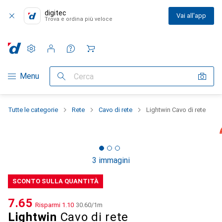
digitec
Vai all'app
Trova e ordina più veloce
Impostazioni
Conto cliente
Liste di confronto
Liste dei desideri
Carrello
Categoria Navigazione
Menu
Cerca
Tutte le categorie
Rete
Cavo di rete
Lightwin Cavo di rete
3 immagini
SCONTO SULLA QUANTITÀ
CHF
7.65
Risparmi
CHF
1.10
CHF
30.60
/
1m
Lightwin
Cavo di rete