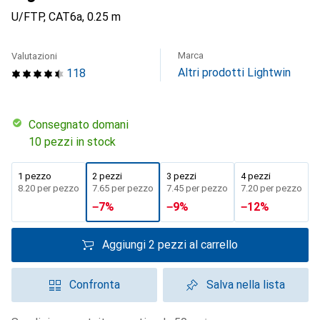
U/FTP, CAT6a, 0.25 m
Marca
Valutazioni
Altri prodotti Lightwin
118
Consegnato domani
10 pezzi in stock
1 pezzo
2 pezzi
3 pezzi
4 pezzi
CHF
8.20
per pezzo
CHF
7.65
per pezzo
CHF
7.45
per pezzo
CHF
7.20
per pezzo
−
7
%
−
9
%
−
12
%
Aggiungi 2 pezzi al carrello
Confronta
Salva nella lista