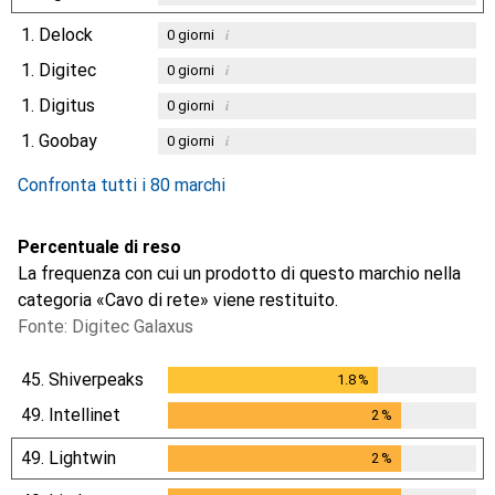
1.
Delock
i
0
giorni
1.
Digitec
i
0
giorni
1.
Digitus
i
0
giorni
1.
Goobay
i
0
giorni
Confronta tutti i 80 marchi
Percentuale di reso
La frequenza con cui un prodotto di questo marchio nella
categoria «Cavo di rete» viene restituito.
Fonte: Digitec Galaxus
45.
Shiverpeaks
1.8
%
1.8
%
49.
Intellinet
2
%
2
%
49.
Lightwin
2
%
2
%