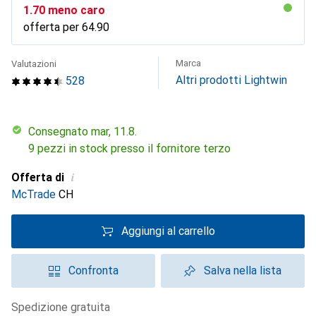
CHF
1.70
meno caro
offerta per
CHF
64.90
Marca
Valutazioni
Altri prodotti Lightwin
528
Consegnato mar, 11.8.
9 pezzi in stock presso il fornitore terzo
i
Offerta di
McTrade
CH
Aggiungi al carrello
Confronta
Salva nella lista
spedizione gratuita