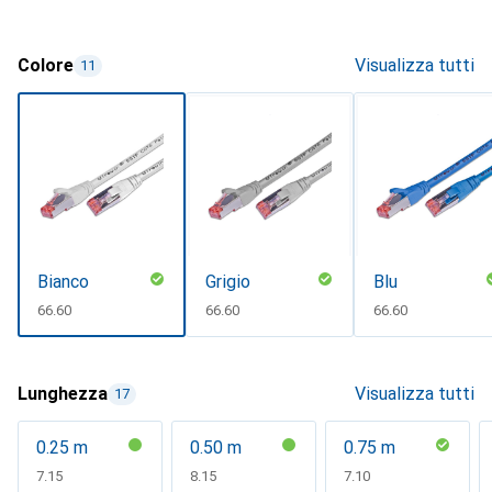
Colore
Visualizza tutti
11
Bianco
Grigio
Blu
CHF
66.60
CHF
66.60
CHF
66.60
Lunghezza
Visualizza tutti
17
0.25 m
0.50 m
0.75 m
CHF
7.15
CHF
8.15
CHF
7.10