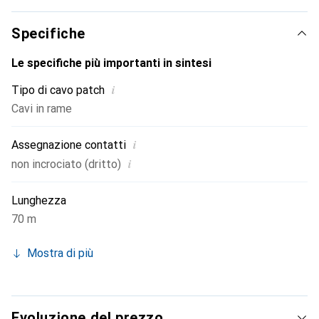
pratica stampa della lunghezza su entrambe le estremità e
supporta il Power over Ethernet (PoE).
Specifiche
Le specifiche più importanti in sintesi
i
Tipo di cavo patch
Cavi in rame
i
Assegnazione contatti
i
non incrociato (dritto)
Lunghezza
70 m
Mostra di più
Evoluzione del prezzo