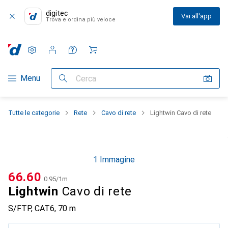
digitec
Vai all'app
Trova e ordina più veloce
Impostazioni
Conto cliente
Liste di confronto
Liste dei desideri
Carrello
Categoria Navigazione
Menu
Cerca
Tutte le categorie
Rete
Cavo di rete
Lightwin Cavo di rete
1 Immagine
CHF
66.60
CHF
0.95
/
1m
Lightwin
Cavo di rete
S/FTP, CAT6, 70 m