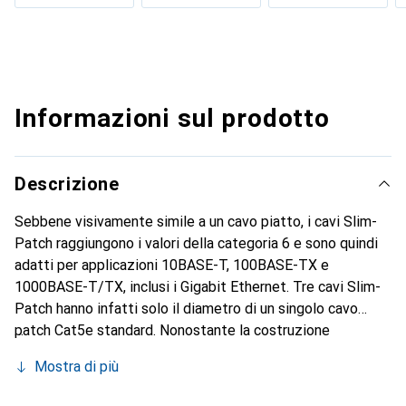
Informazioni sul prodotto
Descrizione
Sebbene visivamente simile a un cavo piatto, i cavi Slim-
Patch raggiungono i valori della categoria 6 e sono quindi
adatti per applicazioni 10BASE-T, 100BASE-TX e
1000BASE-T/TX, inclusi i Gigabit Ethernet. Tre cavi Slim-
Patch hanno infatti solo il diametro di un singolo cavo
patch Cat5e standard. Nonostante la costruzione
estremamente sottile, il cavo presenta una torsione dei
Mostra di più
singoli coppie di fili. Inoltre, è dotato di una protezione
flessibile e ampia contro le piegature, nonché di una