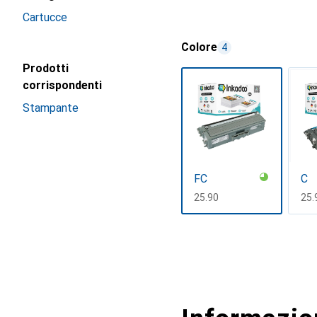
Cartucce
Colore
4
Prodotti
corrispondenti
Stampante
FC
C
CHF
25.90
CH
25.
Mostra di più