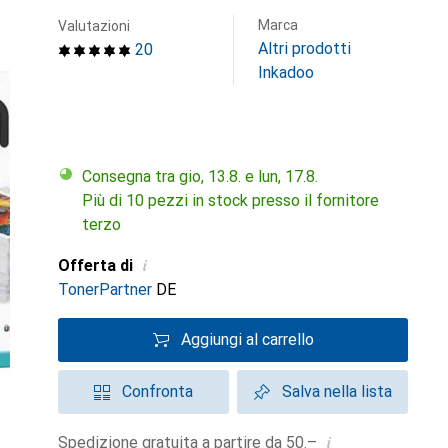
Marca
Valutazioni
Altri prodotti
20
Inkadoo
Consegna tra gio, 13.8. e lun, 17.8.
Più di 10 pezzi in stock presso il fornitore
terzo
i
Offerta di
TonerPartner
DE
Aggiungi al carrello
Confronta
Salva nella lista
i
Spedizione gratuita a partire da 50.–