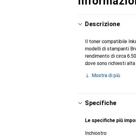
Informazion
Descrizione
Il toner compatibile Ink
modelli di stampanti Br
rendimento di circa 6.50
dove sono richiesti alta
precise, adatte sia per 
Mostra di più
costi di stampa senza c
con materiali riciclati e
Specifiche
Le specifiche più impor
Inchiostro