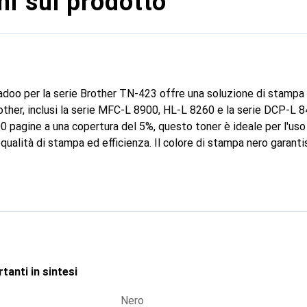
i sul prodotto
adoo per la serie Brother TN-423 offre una soluzione di stampa a
other, inclusi la serie MFC-L 8900, HL-L 8260 e la serie DCP-L 
0 pagine a una copertura del 5%, questo toner è ideale per l'uso 
 qualità di stampa ed efficienza. Il colore di stampa nero garant
documenti di testo che per grafica. L'uso di un toner compatibile 
ompromettere la qualità. Questo toner è una scelta ecologica, 
 i risultati di stampa soddisfano gli elevati standard di Brother.
tanti in sintesi
Nero