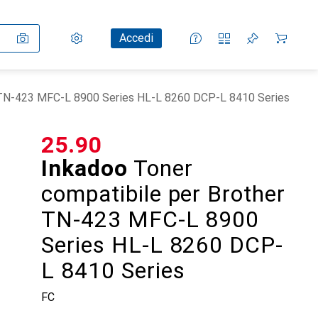
Impostazioni
Conto cliente
Liste di confronto
Liste dei desideri
Carrello
Accedi
r TN-423 MFC-L 8900 Series HL-L 8260 DCP-L 8410 Series
CHF
25.90
Inkadoo
Toner
compatibile per Brother
TN-423 MFC-L 8900
Series HL-L 8260 DCP-
L 8410 Series
FC