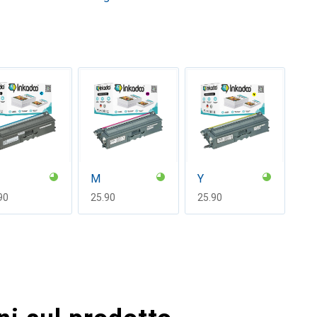
M
Y
F
90
CHF
25.90
CHF
25.90