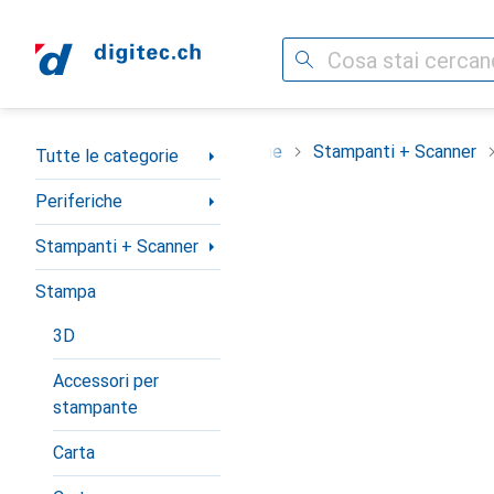
Cerca
Categoria Navigazione
Tutte le categorie
Periferiche
Stampanti + Scanner
Tutte le categorie
Periferiche
Stampanti + Scanner
Stampa
3D
Accessori per
stampante
Carta