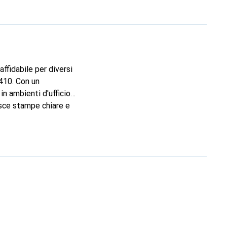
ffidabile per diversi
8410. Con un
in ambienti d'ufficio
isce stampe chiare e
consente di ridurre i
poiché è realizzato