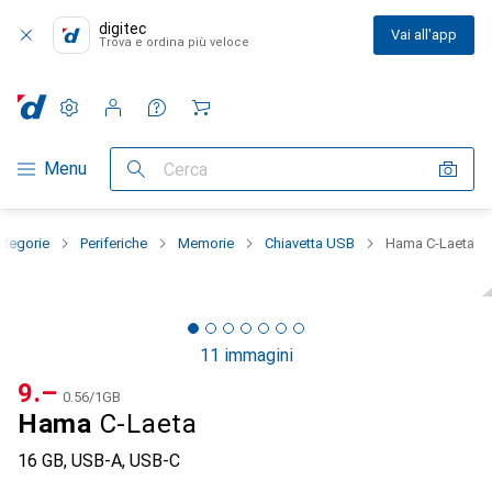
digitec
Vai all'app
Trova e ordina più veloce
Impostazioni
Conto cliente
Liste di confronto
Liste dei desideri
Carrello
Categoria Navigazione
Menu
Cerca
categorie
Periferiche
Memorie
Chiavetta USB
Hama C-Laeta
11 immagini
CHF
9.–
CHF
0.56
/
1GB
Hama
C-Laeta
16 GB, USB-A, USB-C