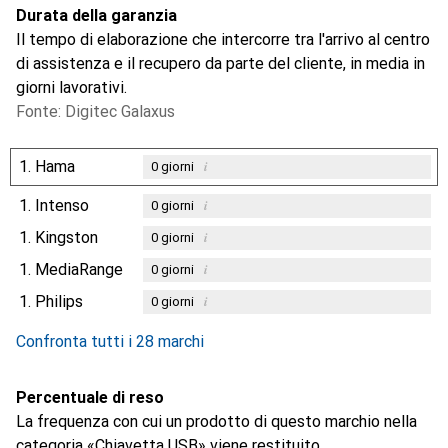
Durata della garanzia
Il tempo di elaborazione che intercorre tra l'arrivo al centro
di assistenza e il recupero da parte del cliente, in media in
giorni lavorativi.
Fonte: Digitec Galaxus
1.
Hama
i
0
giorni
1.
Intenso
i
0
giorni
1.
Kingston
i
0
giorni
1.
MediaRange
i
0
giorni
1.
Philips
i
0
giorni
Confronta tutti i 28 marchi
Percentuale di reso
La frequenza con cui un prodotto di questo marchio nella
categoria «Chiavetta USB» viene restituito.