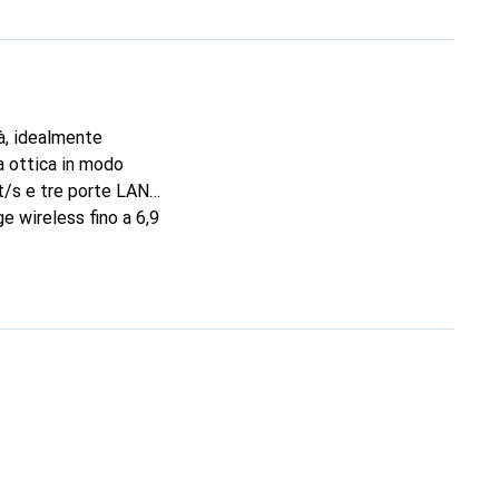
à, idealmente
ra ottica in modo
t/s e tre porte LAN
e wireless fino a 6,9
la smart home, come