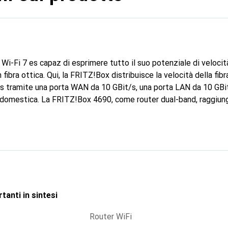
i-Fi 7 es capaz di esprimere tutto il suo potenziale di velocit
fibra ottica. Qui, la FRITZ!Box distribuisce la velocità della fib
/s tramite una porta WAN da 10 GBit/s, una porta LAN da 10 GBi
e domestica. La FRITZ!Box 4690, come router dual-band, raggiung
ndard radio DECT ULE, sono possibili numerose applicazioni per 
damento e l'efficienza energetica.
tanti in sintesi
Router WiFi