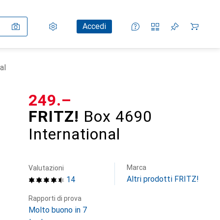
Impostazioni
Conto cliente
Liste di confronto
Liste dei desideri
Carrello
Accedi
al
CHF
249.–
FRITZ!
Box 4690
International
Marca
Valutazioni
Altri prodotti FRITZ!
14
Rapporti di prova
Molto buono in 7