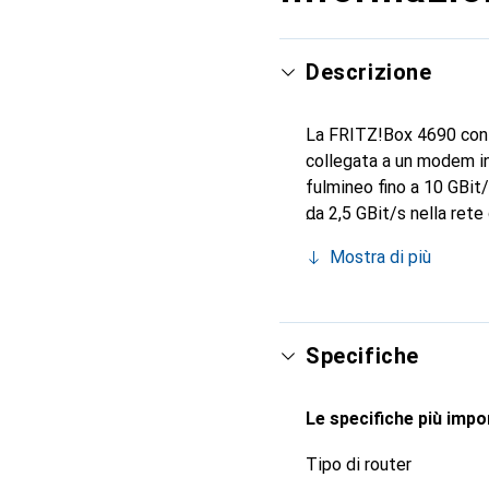
Descrizione
La FRITZ!Box 4690 con W
collegata a un modem in 
fulmineo fino a 10 GBit
da 2,5 GBit/s nella ret
GBit/s. Grazie allo sta
Mostra di più
ad esempio per il riscal
Specifiche
Le specifiche più impor
Tipo di router