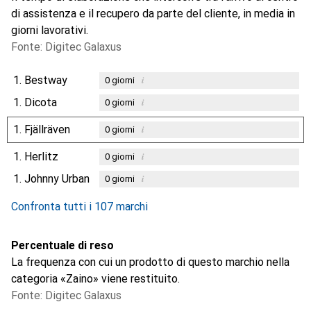
di assistenza e il recupero da parte del cliente, in media in
giorni lavorativi.
Fonte: Digitec Galaxus
1.
Bestway
i
0
giorni
1.
Dicota
i
0
giorni
1.
Fjällräven
i
0
giorni
1.
Herlitz
i
0
giorni
1.
Johnny Urban
i
0
giorni
Confronta tutti i 107 marchi
Percentuale di reso
La frequenza con cui un prodotto di questo marchio nella
categoria «Zaino» viene restituito.
Fonte: Digitec Galaxus