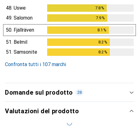
48.
Uswe
7.8
%
7.8
%
49.
Salomon
7.9
%
7.9
%
50.
Fjällräven
8.1
%
8.1
%
51.
Belmil
8.2
%
8.2
%
51.
Samsonite
8.2
%
8.2
%
Confronta tutti i 107 marchi
Domande sul prodotto
28
Valutazioni del prodotto