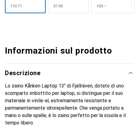
CHF
110.71
CHF
57.90
CHF
109.–
Informazioni sul prodotto
Descrizione
Lo zaino Kånken Laptop 13" di Fjällräven, dotato di uno
scomparto imbottito per laptop, si distingue per il suo
materiale in vinile-al, estremamente resistente e
permanentemente idrorepellente. Che venga portato a
mano o sulle spalle, è lo zaino perfetto per la scuola e il
tempo libero.