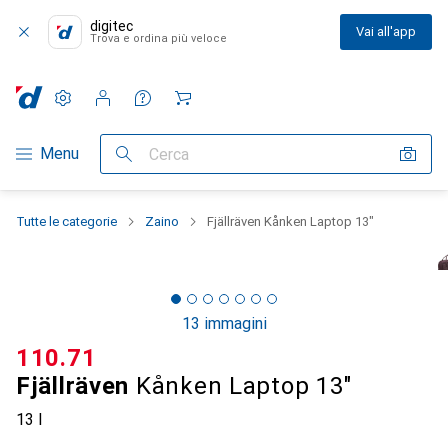
digitec
Vai all'app
Trova e ordina più veloce
Impostazioni
Conto cliente
Liste di confronto
Liste dei desideri
Carrello
Categoria Navigazione
Menu
Cerca
Tutte le categorie
Zaino
Fjällräven Kånken Laptop 13"
13 immagini
CHF
110.71
Fjällräven
Kånken Laptop 13"
13 l