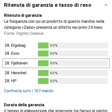
Ritenuta di garanzia e tasso di reso
Ritenuta di garanzia
La frequenza con cui un prodotto di questo marchio nella
categoria «Zaino» presenta un difetto nei primi 24 mesi.
Fonte: Digitec Galaxus
28.
Ergobag
0.3
%
0.3
%
28.
Evoc
0.3
%
0.3
%
28.
Fjällräven
0.3
%
0.3
%
28.
Herschel
0.3
%
0.3
%
28.
HP
0.3
%
0.3
%
Confronta tutti i 107 marchi
Durata della garanzia
Il tempo di elaborazione che intercorre tra l'arrivo al centro