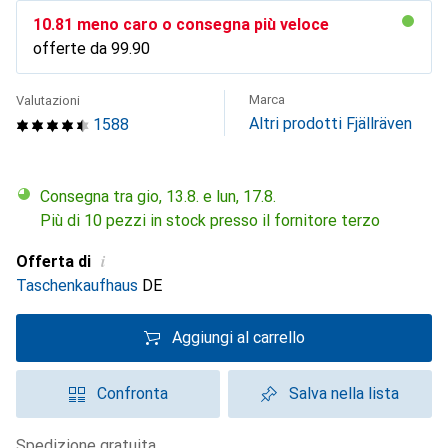
CHF
10.81
meno caro o consegna più veloce
offerte da
CHF
99.90
Marca
Valutazioni
Altri prodotti Fjällräven
1588
Consegna tra gio, 13.8. e lun, 17.8.
Più di 10 pezzi in stock presso il fornitore terzo
i
Offerta di
Taschenkaufhaus
DE
Aggiungi al carrello
Confronta
Salva nella lista
spedizione gratuita