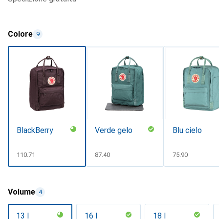
Colore
9
BlackBerry
Verde gelo
Blu cielo
CHF
110.71
CHF
87.40
CHF
75.90
Volume
4
13 l
16 l
18 l