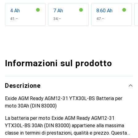
4 Ah
7 Ah
8.60 Ah
CHF
41.–
CHF
34.–
CHF
47.–
Informazioni sul prodotto
Descrizione
Exide AGM Ready AGM12-31 YTX30L-BS Batteria per
moto 30Ah (DIN 83000)
La batteria per moto Exide AGM Ready AGM12-31
YTX30L-BS 30Ah (DIN 83000) appartiene alla massima
classe in termini di prestazioni, qualità e prezzo. Questa