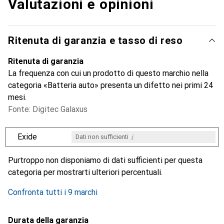
Valutazioni e opinioni
Ritenuta di garanzia e tasso di reso
Ritenuta di garanzia
La frequenza con cui un prodotto di questo marchio nella
categoria «Batteria auto» presenta un difetto nei primi 24
mesi.
Fonte: Digitec Galaxus
i
Exide
Dati non sufficienti
i
i
i
i
Dati non sufficienti
Dati non sufficienti
Dati non sufficienti
Dati non sufficienti
Purtroppo non disponiamo di dati sufficienti per questa
categoria per mostrarti ulteriori percentuali.
Confronta tutti i 9 marchi
Durata della garanzia