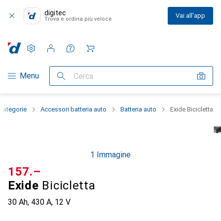
digitec
Vai all'app
Trova e ordina più veloce
Impostazioni
Conto cliente
Liste di confronto
Liste dei desideri
Carrello
Categoria Navigazione
Menu
Cerca
 categorie
Accessori batteria auto
Batteria auto
Exide Bicicletta
1 Immagine
CHF
157.–
Exide
Bicicletta
30 Ah, 430 A, 12 V