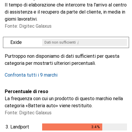
Il tempo di elaborazione che intercorre tra l'arrivo al centro
di assistenza e il recupero da parte del cliente, in media in
giorni lavorativi.
Fonte: Digitec Galaxus
i
Exide
Dati non sufficienti
i
i
i
i
Dati non sufficienti
Dati non sufficienti
Dati non sufficienti
Dati non sufficienti
Purtroppo non disponiamo di dati sufficienti per questa
categoria per mostrarti ulteriori percentuali.
Confronta tutti i 9 marchi
Percentuale di reso
La frequenza con cui un prodotto di questo marchio nella
categoria «Batteria auto» viene restituito.
Fonte: Digitec Galaxus
3.
Landport
3.4
%
3.4
%