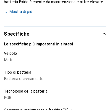
batteria Exide è esente da manutenzione e offre elevate
prestazioni. Può essere utilizzata anche in posizione
Mostra di più
inclinata (angolo di inclinazione consentito fino a 45 gradi)
ed è garantita a prova di fuoriuscita.
Specifiche
Le specifiche più importanti in sintesi
Veicolo
Moto
Tipo di batteria
Batteria di avviamento
Tecnologia della batteria
RGB