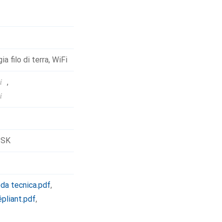
a filo di terra
,
WiFi
i
,
i
PSK
da tecnica.pdf
,
épliant.pdf
,