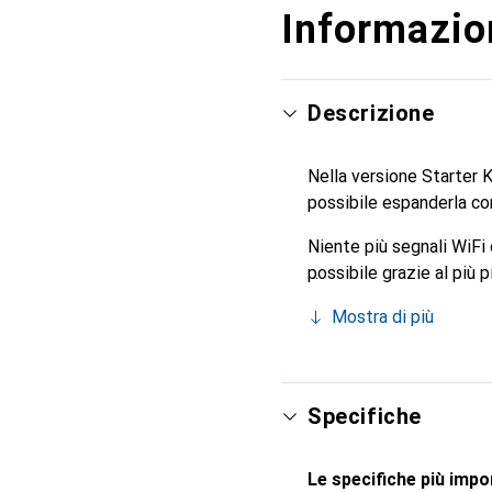
Informazion
Descrizione
Nella versione Starter 
possibile espanderla con
Niente più segnali WiFi 
possibile grazie al più
mini trasformano il segn
Mostra di più
Questi adattatori discre
e si uniscono automatic
stessa rete, compresi n
sempre collegarsi autom
Specifiche
Le specifiche più impor