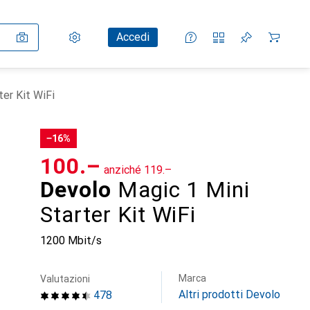
Impostazioni
Conto cliente
Liste di confronto
Liste dei desideri
Carrello
Accedi
er Kit WiFi
−16%
CHF
100.–
anziché
CHF
119.–
Devolo
Magic 1 Mini
Starter Kit WiFi
1200 Mbit/s
Marca
Valutazioni
Altri prodotti Devolo
478