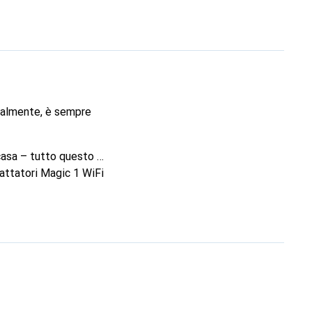
uralmente, è sempre
 casa – tutto questo è
dattatori Magic 1 WiFi
 così pratici hotspot.
 tecnologia Powerline
WiFi condividono la
sitivo mobile può