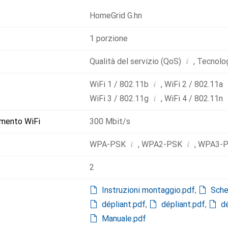
HomeGrid G.hn
1 porzione
i
Qualità del servizio (QoS)
,
Tecnologi
i
WiFi 1 / 802.11b
,
WiFi 2 / 802.11a
i
WiFi 3 / 802.11g
,
WiFi 4 / 802.11n
imento WiFi
300 Mbit/s
i
i
WPA-PSK
,
WPA2-PSK
,
WPA3-
2
Instruzioni montaggio.pdf
,
Sche
dépliant.pdf
,
dépliant.pdf
,
d
Manuale.pdf