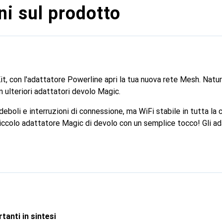
i sul prodotto
Kit, con l'adattatore Powerline apri la tua nuova rete Mesh. Nat
 ulteriori adattatori devolo Magic.
deboli e interruzioni di connessione, ma WiFi stabile in tutta la
 piccolo adattatore Magic di devolo con un semplice tocco! Gli a
ale Internet dalla presa elettrica in un segnale WiFi, diventando
ti distribuiscono il segnale Internet in tutta la casa tramite la
amente in una rete Mesh. Nella rete Mesh, tutti i trasmettitori 
ome e password. Una volta connesso alla rete WiFi, il tuo dispo
aticamente al router o all'adattatore Magic più vicino.
tanti in sintesi