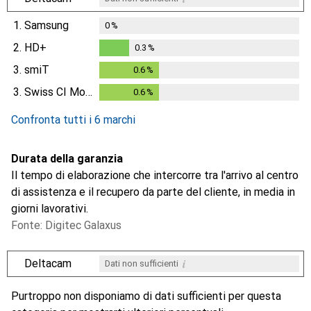
1.
Samsung
0
%
2.
HD+
0.3
%
0.3
%
3.
smiT
0.6
%
0.6
%
3.
Swiss CI Module
0.6
%
0.6
%
Confronta tutti i 6 marchi
Durata della garanzia
Il tempo di elaborazione che intercorre tra l'arrivo al centro
di assistenza e il recupero da parte del cliente, in media in
giorni lavorativi.
Fonte: Digitec Galaxus
i
Deltacam
Dati non sufficienti
i
i
i
i
Dati non sufficienti
Dati non sufficienti
Dati non sufficienti
Dati non sufficienti
Purtroppo non disponiamo di dati sufficienti per questa