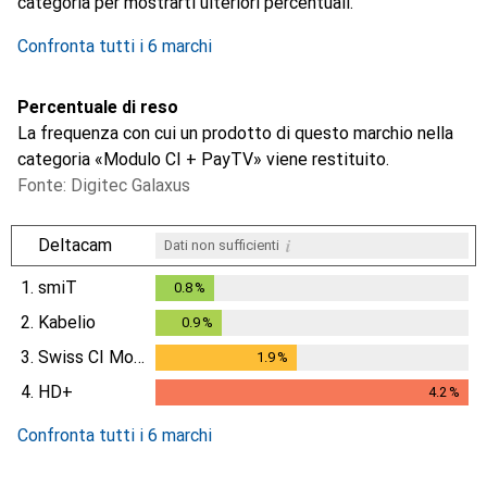
categoria per mostrarti ulteriori percentuali.
Confronta tutti i 6 marchi
Percentuale di reso
La frequenza con cui un prodotto di questo marchio nella
categoria «Modulo CI + PayTV» viene restituito.
Fonte: Digitec Galaxus
i
Deltacam
Dati non sufficienti
1.
smiT
0.8
%
0.8
%
2.
Kabelio
0.9
%
0.9
%
3.
Swiss CI Module
1.9
%
1.9
%
4.
HD+
4.2
%
4.2
%
Confronta tutti i 6 marchi