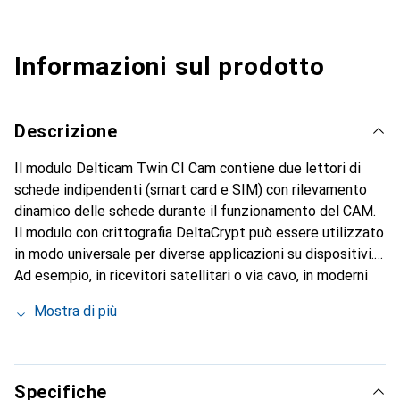
Informazioni sul prodotto
Descrizione
Il modulo Delticam Twin CI Cam contiene due lettori di
schede indipendenti (smart card e SIM) con rilevamento
dinamico delle schede durante il funzionamento del CAM.
Il modulo con crittografia DeltaCrypt può essere utilizzato
in modo universale per diverse applicazioni su dispositivi.
Ad esempio, in ricevitori satellitari o via cavo, in moderni
televisori a schermo piatto e nelle stazioni di testa via
Mostra di più
cavo dotate di interfaccia CI. Il modulo DeltaCam Twin CI
Cam è stato sviluppato con l'obiettivo di garantire
stabilità a lungo termine.
Specifiche