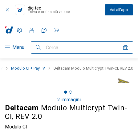
digitec
Vai all'app
Trova e ordina più veloce
Impostazioni
Conto cliente
Liste di confronto
Liste dei desideri
Carrello
Categoria Navigazione
Menu
Cerca
TV
Modulo CI + PayTV
Deltacam Modulo Multicrypt Twin-CI, REV 2.0
2 immagini
Deltacam
Modulo Multicrypt Twin-
CI, REV 2.0
Modulo CI