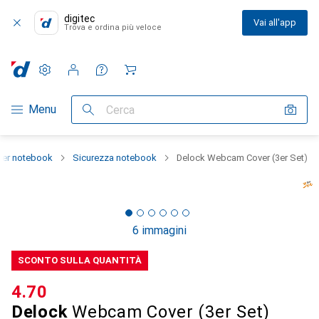
digitec
Vai all'app
Trova e ordina più veloce
Impostazioni
Conto cliente
Liste di confronto
Liste dei desideri
Carrello
Categoria Navigazione
Menu
Cerca
per notebook
Sicurezza notebook
Delock Webcam Cover (3er Set)
6 immagini
SCONTO SULLA QUANTITÀ
CHF
4.70
Delock
Webcam Cover (3er Set)