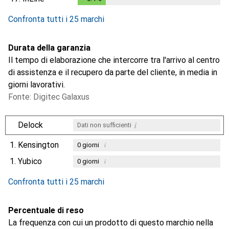
Confronta tutti i 25 marchi
Durata della garanzia
Il tempo di elaborazione che intercorre tra l'arrivo al centro
di assistenza e il recupero da parte del cliente, in media in
giorni lavorativi.
Fonte: Digitec Galaxus
i
Delock
Dati non sufficienti
1.
Kensington
i
0
giorni
1.
Yubico
i
0
giorni
i
i
Dati non sufficienti
Dati non sufficienti
Confronta tutti i 25 marchi
Percentuale di reso
La frequenza con cui un prodotto di questo marchio nella