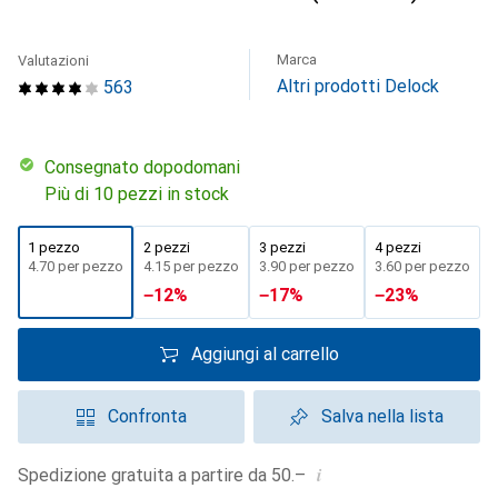
Marca
Valutazioni
Altri prodotti Delock
563
Consegnato dopodomani
Più di 10 pezzi in stock
1 pezzo
2 pezzi
3 pezzi
4 pezzi
CHF
4.70
per pezzo
CHF
4.15
per pezzo
CHF
3.90
per pezzo
CHF
3.60
per pezzo
−
12
%
−
17
%
−
23
%
Aggiungi al carrello
Confronta
Salva nella lista
i
Spedizione gratuita a partire da 50.–