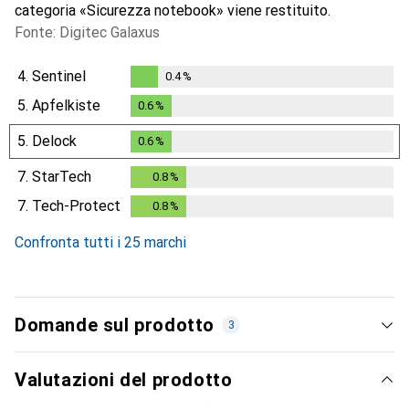
categoria «Sicurezza notebook» viene restituito.
Fonte: Digitec Galaxus
4.
Sentinel
0.4
%
0.4
%
5.
Apfelkiste
0.6
%
0.6
%
5.
Delock
0.6
%
0.6
%
7.
StarTech
0.8
%
0.8
%
7.
Tech-Protect
0.8
%
0.8
%
Confronta tutti i 25 marchi
Domande sul prodotto
3
Valutazioni del prodotto