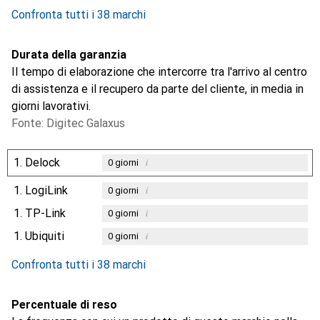
0.1
%
Confronta tutti i 38 marchi
Durata della garanzia
Il tempo di elaborazione che intercorre tra l'arrivo al centro
di assistenza e il recupero da parte del cliente, in media in
giorni lavorativi.
Fonte: Digitec Galaxus
1.
Delock
i
0
giorni
1.
LogiLink
i
0
giorni
1.
TP-Link
i
0
giorni
1.
Ubiquiti
i
0
giorni
Confronta tutti i 38 marchi
Percentuale di reso