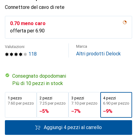
Connettore del cavo di rete
CHF
0.70
meno caro
offerta per
CHF
6.90
Marca
Valutazioni
Altri prodotti Delock
118
Consegnato dopodomani
Più di 10 pezzi in stock
1 pezzo
2 pezzi
3 pezzi
4 pezzi
CHF
7.60
per pezzo
CHF
7.25
per pezzo
CHF
7.10
per pezzo
CHF
6.90
per pezzo
−
5
%
−
7
%
−
9
%
Aggiungi 4 pezzi al carrello