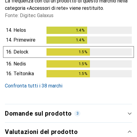
La frequenza con cui un prodotto di questo marchio nella
categoria «Accessori di rete» viene restituito.
Fonte: Digitec Galaxus
14.
Helos
1.4
%
1.4
%
14.
Primewire
1.4
%
1.4
%
16.
Delock
1.5
%
1.5
%
16.
Nedis
1.5
%
1.5
%
16.
Teltonika
1.5
%
1.5
%
Confronta tutti i 38 marchi
Domande sul prodotto
3
Valutazioni del prodotto