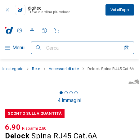
digitec
Vai all'app
Trova e ordina più veloce
Impostazioni
Conto cliente
Liste di confronto
Liste dei desideri
Carrello
Categoria Navigazione
Menu
Cerca
e le categorie
Rete
Accessori di rete
Delock Spina RJ45 Cat.6A
4 immagini
SCONTO SULLA QUANTITÀ
CHF
6.90
Risparmi
CHF
2.80
Delock
Spina RJ45 Cat.6A