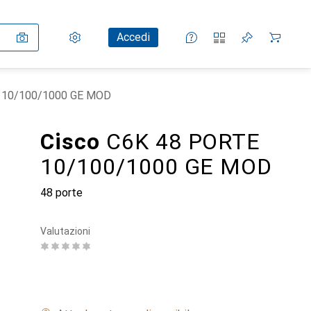
Impostazioni
Conto cliente
Liste di confronto
Liste dei desideri
Carrello
Accedi
E 10/100/1000 GE MOD
Cisco
C6K 48 PORTE
10/100/1000 GE MOD
48 porte
Valutazioni