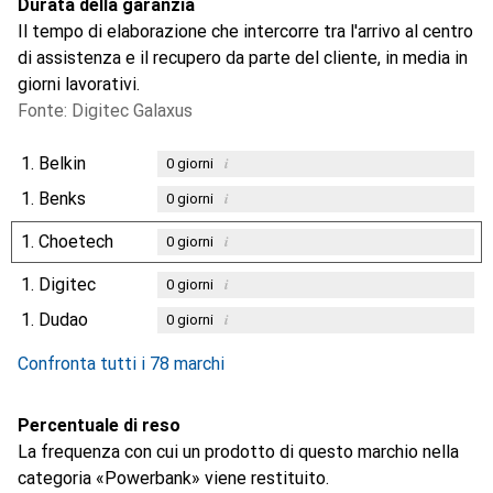
Durata della garanzia
Il tempo di elaborazione che intercorre tra l'arrivo al centro
di assistenza e il recupero da parte del cliente, in media in
giorni lavorativi.
Fonte: Digitec Galaxus
1.
Belkin
i
0
giorni
1.
Benks
i
0
giorni
1.
Choetech
i
0
giorni
1.
Digitec
i
0
giorni
1.
Dudao
i
0
giorni
Confronta tutti i 78 marchi
Percentuale di reso
La frequenza con cui un prodotto di questo marchio nella
categoria «Powerbank» viene restituito.