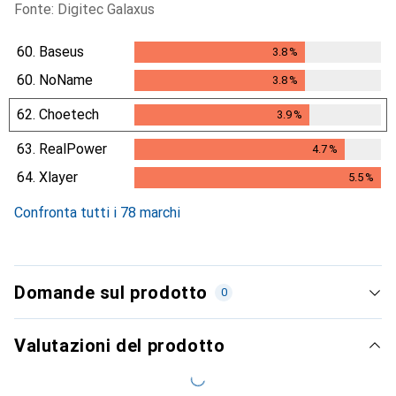
Fonte: Digitec Galaxus
60.
Baseus
3.8
%
3.8
%
60.
NoName
3.8
%
3.8
%
62.
Choetech
3.9
%
3.9
%
63.
RealPower
4.7
%
4.7
%
64.
Xlayer
5.5
%
5.5
%
Confronta tutti i 78 marchi
Domande sul prodotto
0
Valutazioni del prodotto