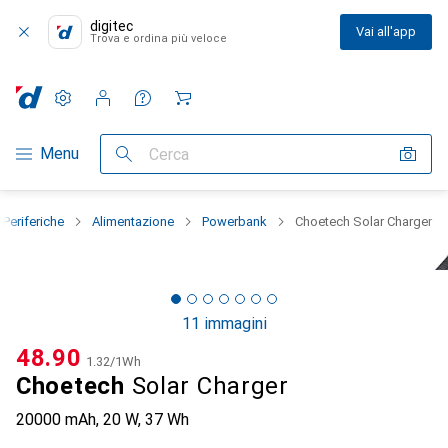
digitec
Vai all'app
Trova e ordina più veloce
Impostazioni
Conto cliente
Liste di confronto
Liste dei desideri
Carrello
Categoria Navigazione
Menu
Cerca
Periferiche
Alimentazione
Powerbank
Choetech Solar Charger
11 immagini
CHF
48.90
CHF
1.32
/
1Wh
Choetech
Solar Charger
20000 mAh, 20 W, 37 Wh