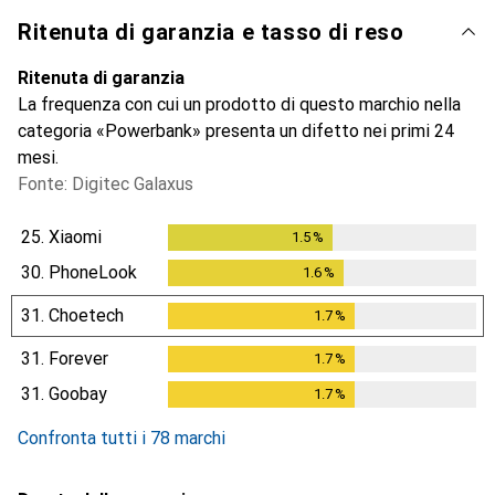
Ritenuta di garanzia e tasso di reso
Ritenuta di garanzia
La frequenza con cui un prodotto di questo marchio nella
categoria «Powerbank» presenta un difetto nei primi 24
mesi.
Fonte: Digitec Galaxus
25.
Xiaomi
1.5
%
1.5
%
30.
PhoneLook
1.6
%
1.6
%
31.
Choetech
1.7
%
1.7
%
31.
Forever
1.7
%
1.7
%
31.
Goobay
1.7
%
1.7
%
Confronta tutti i 78 marchi