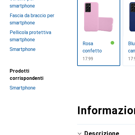
smartphone
Fascia da braccio per
smartphone
Pellicola protettiva
smartphone
Rosa
Blu
Smartphone
confetto
can
CHF
17.99
CH
17.
Prodotti
Mostra di più
corrispondenti
Smartphone
Informazion
Descrizione