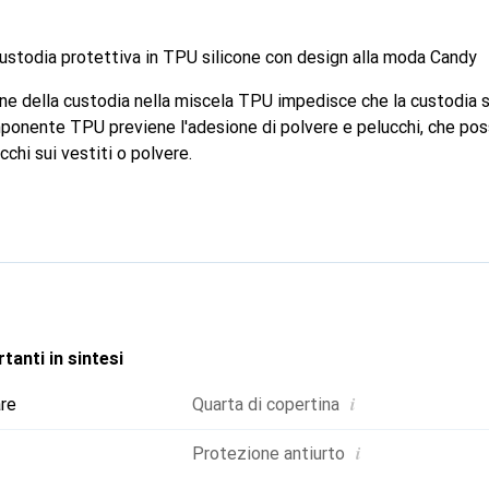
custodia protettiva in TPU silicone con design alla moda Candy
ne della custodia nella miscela TPU impedisce che la custodia si
omponente TPU previene l'adesione di polvere e pelucchi, che po
chi sui vestiti o polvere.
tanti in sintesi
i
are
Quarta di copertina
i
Protezione antiurto