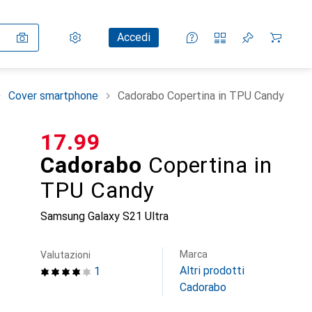
Impostazioni
Conto cliente
Liste di confronto
Liste dei desideri
Carrello
Accedi
Cover smartphone
Cadorabo Copertina in TPU Candy
CHF
17.99
Cadorabo
Copertina in
TPU Candy
Samsung Galaxy S21 Ultra
Marca
Valutazioni
Altri prodotti
1
Cadorabo