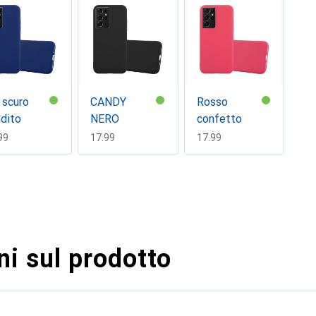
 scuro
CANDY
Rosso
dito
NERO
confetto
F
99
CHF
17.99
CHF
17.99
i sul prodotto