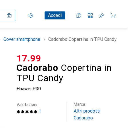
Impostazioni
Conto cliente
Liste di confronto
Liste dei desideri
Carrello
Accedi
Cover smartphone
Cadorabo Copertina in TPU Candy
CHF
17.99
Cadorabo
Copertina in
TPU Candy
Huawei P30
Marca
Valutazioni
Altri prodotti
1
Cadorabo