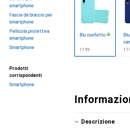
smartphone
Fascia da braccio per
smartphone
Pellicola protettiva
Blu confetto
Blu
smartphone
can
Smartphone
CHF
17.99
CH
17.
Mostra di più
Prodotti
corrispondenti
Smartphone
Informazion
Descrizione