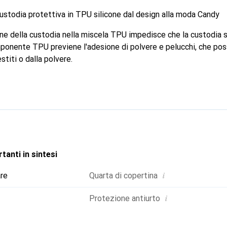
custodia protettiva in TPU silicone dal design alla moda Candy
ne della custodia nella miscela TPU impedisce che la custodia si
omponente TPU previene l'adesione di polvere e pelucchi, che pos
estiti o dalla polvere.
tanti in sintesi
i
are
Quarta di copertina
i
Protezione antiurto