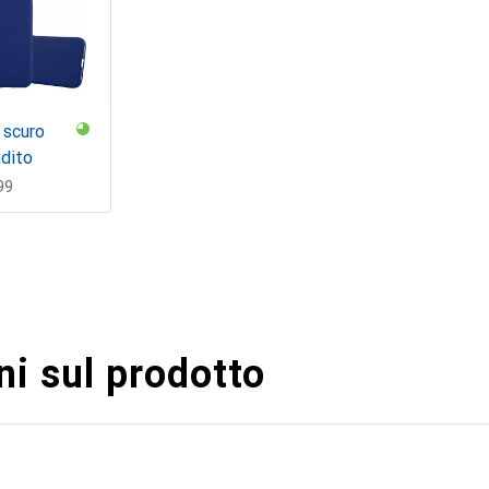
 scuro
dito
F
99
i sul prodotto