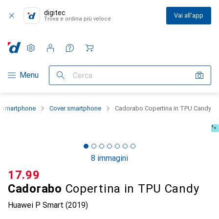
digitec
Vai all'app
Trova e ordina più veloce
Impostazioni
Conto cliente
Liste di confronto
Liste dei desideri
Carrello
Categoria Navigazione
Menu
Cerca
o smartphone
Cover smartphone
Cadorabo Copertina in TPU Candy
8 immagini
CHF
17.99
Cadorabo
Copertina in TPU Candy
Huawei P Smart (2019)