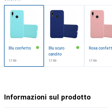
Blu confetto
Blu scuro
Rosa confet
candito
CHF
17.99
CHF
17.99
CHF
17.99
Informazioni sul prodotto