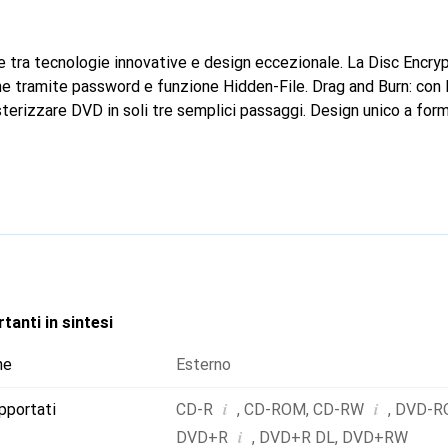
 tra tecnologie innovative e design eccezionale. La Disc Encry
e tramite password e funzione Hidden-File. Drag and Burn: con l'
sterizzare DVD in soli tre semplici passaggi. Design unico a for
tanti in sintesi
ne
Esterno
i
i
pportati
CD-R
,
CD-ROM
,
CD-RW
,
DVD-R
i
DVD+R
,
DVD+R DL
,
DVD+RW