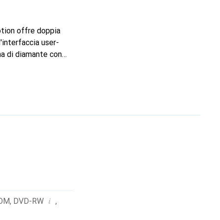
ption offre doppia
interfaccia user-
ma di diamante con
i
OM
,
DVD-RW
,