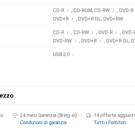
i
i
CD-R
,
CD-ROM
,
CD-RW
,
DVD-R
i
DVD+R
,
DVD+R DL
,
DVD+RW
i
i
i
CD-R
,
CD-RW
,
DVD-R
,
DVD-
i
i
DVD-RW
,
DVD+R
,
DVD+R DL
,
D
i
USB 2.0
rezzo
so
24 mesi Garanzia (Bring-in)
14 offerte aggiunt
Condizioni di garanzia
Tutti i Fornitori