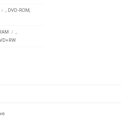
i
,
DVD-ROM
,
i
RAM
,
VD+RW
ive