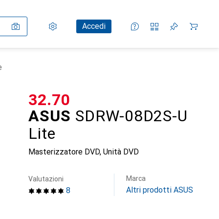
Impostazioni
Conto cliente
Liste di confronto
Liste dei desideri
Carrello
Accedi
e
CHF
32.70
ASUS
SDRW-08D2S-U
Lite
Masterizzatore DVD, Unità DVD
Marca
Valutazioni
Altri prodotti ASUS
8